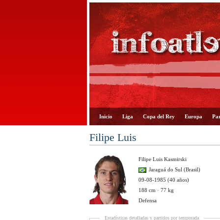
Inicio
Liga
Copa del Rey
Europa
Par
Filipe Luis
Filipe Luis Kasmirski
Jaraguá do Sul (Brasil)
09-08-1985 (40 años)
188 cm · 77 kg
Defensa
Estadísticas detalladas y partidos por temporada