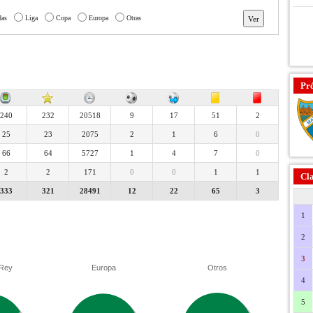
das
Liga
Copa
Europa
Otras
Pr
240
232
20518
9
17
51
2
25
23
2075
2
1
6
0
66
64
5727
1
4
7
0
2
2
171
0
0
1
1
Cla
333
321
28491
12
22
65
3
1
2
3
 Rey
Europa
Otros
4
5