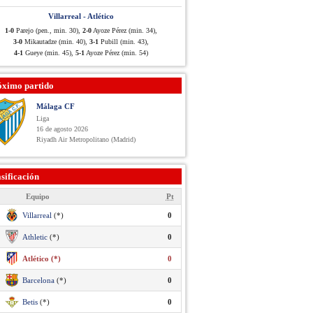
Villarreal - Atlético
1-0
Parejo (pen., min. 30),
2-0
Ayoze Pérez (min. 34),
3-0
Mikautadze (min. 40),
3-1
Pubill (min. 43),
4-1
Gueye (min. 45),
5-1
Ayoze Pérez (min. 54)
óximo partido
Málaga CF
Liga
16 de agosto 2026
Riyadh Air Metropolitano (Madrid)
sificación
Equipo
Pt
Villarreal
(*)
0
Athletic
(*)
0
Atlético (*)
0
Barcelona
(*)
0
Betis
(*)
0