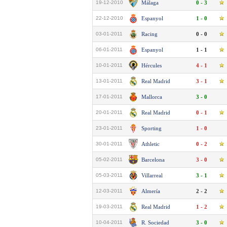
19-12-2010
Málaga
0 - 3
22-12-2010
Espanyol
1 - 0
03-01-2011
Racing
0 - 0
06-01-2011
Espanyol
1 - 1
10-01-2011
Hércules
4 - 1
13-01-2011
Real Madrid
3 - 1
17-01-2011
Mallorca
3 - 0
20-01-2011
Real Madrid
0 - 1
23-01-2011
Sporting
1 - 0
30-01-2011
Athletic
0 - 2
05-02-2011
Barcelona
3 - 0
05-03-2011
Villarreal
3 - 1
12-03-2011
Almería
2 - 2
19-03-2011
Real Madrid
1 - 2
10-04-2011
R. Sociedad
3 - 0