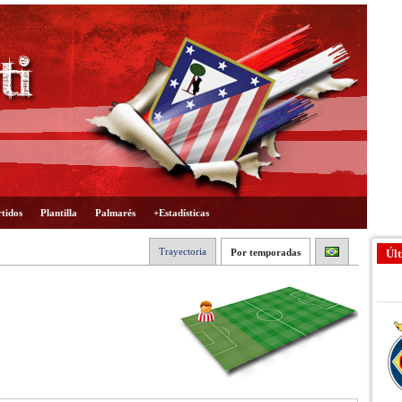
tidos
Plantilla
Palmarés
+Estadísticas
Trayectoria
Por temporadas
Últ