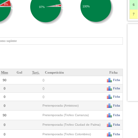
8%
6
3%
100%
97%
7
como suplente
Mins
Gol
Tarj.
Competición
Ficha
90
()
Ficha
0
()
Ficha
0
()
Ficha
0
Pretemporada (Amistoso)
Ficha
90
Pretemporada (Trofeo Carranza)
Ficha
0
Pretemporada (Trofeo Ciudad de Palma)
Ficha
0
Pretemporada (Trofeo Colombino)
Ficha