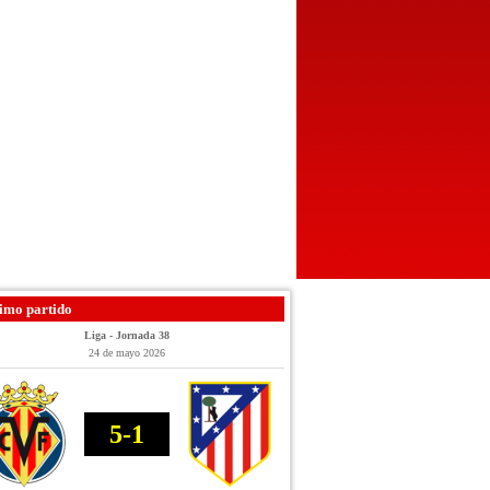
imo partido
Liga - Jornada 38
24 de mayo 2026
5-1