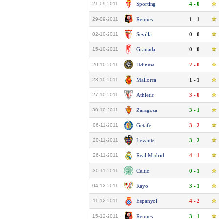
21-09-2011
Sporting
4 - 0
29-09-2011
Rennes
1 - 1
02-10-2011
Sevilla
0 - 0
15-10-2011
Granada
0 - 0
20-10-2011
Udinese
2 - 0
23-10-2011
Mallorca
1 - 1
27-10-2011
Athletic
3 - 0
30-10-2011
Zaragoza
3 - 1
06-11-2011
Getafe
3 - 2
20-11-2011
Levante
3 - 2
26-11-2011
Real Madrid
4 - 1
30-11-2011
Celtic
0 - 1
04-12-2011
Rayo
3 - 1
11-12-2011
Espanyol
4 - 2
15-12-2011
Rennes
3 - 1