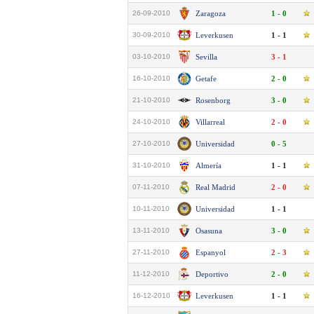
26-09-2010
Zaragoza
1 - 0
30-09-2010
Leverkusen
1 - 1
03-10-2010
Sevilla
3 - 1
16-10-2010
Getafe
2 - 0
21-10-2010
Rosenborg
3 - 0
24-10-2010
Villarreal
2 - 0
27-10-2010
Universidad
0 - 5
31-10-2010
Almería
1 - 1
07-11-2010
Real Madrid
2 - 0
10-11-2010
Universidad
1 - 1
13-11-2010
Osasuna
3 - 0
27-11-2010
Espanyol
2 - 3
11-12-2010
Deportivo
2 - 0
16-12-2010
Leverkusen
1 - 1