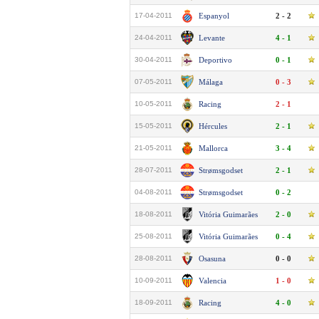
17-04-2011
Espanyol
2 - 2
24-04-2011
Levante
4 - 1
30-04-2011
Deportivo
0 - 1
07-05-2011
Málaga
0 - 3
10-05-2011
Racing
2 - 1
15-05-2011
Hércules
2 - 1
21-05-2011
Mallorca
3 - 4
28-07-2011
Strømsgodset
2 - 1
04-08-2011
Strømsgodset
0 - 2
18-08-2011
Vitória Guimarães
2 - 0
25-08-2011
Vitória Guimarães
0 - 4
28-08-2011
Osasuna
0 - 0
10-09-2011
Valencia
1 - 0
18-09-2011
Racing
4 - 0