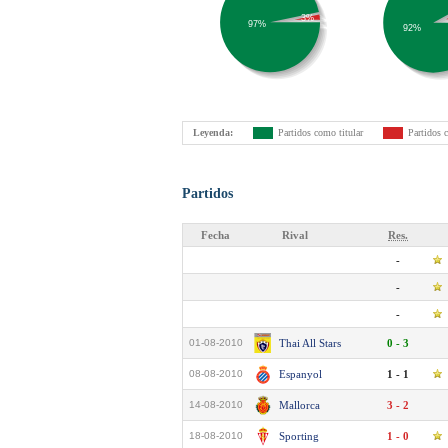
3%
97%
92%
Leyenda:
Partidos como titular
Partidos 
Partidos
Fecha
Rival
Res.
-
-
-
01-08-2010
Thai All Stars
0 - 3
08-08-2010
Espanyol
1 - 1
14-08-2010
Mallorca
3 - 2
18-08-2010
Sporting
1 - 0