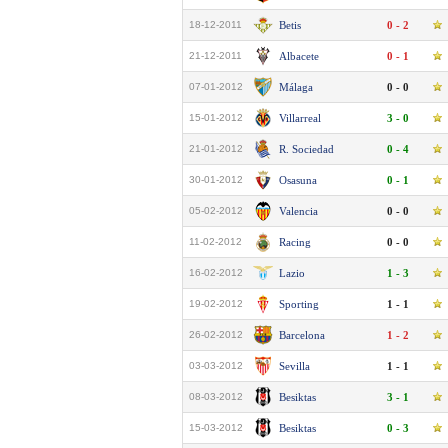
18-12-2011
Betis
0 - 2
21-12-2011
Albacete
0 - 1
07-01-2012
Málaga
0 - 0
15-01-2012
Villarreal
3 - 0
21-01-2012
R. Sociedad
0 - 4
30-01-2012
Osasuna
0 - 1
05-02-2012
Valencia
0 - 0
11-02-2012
Racing
0 - 0
16-02-2012
Lazio
1 - 3
19-02-2012
Sporting
1 - 1
26-02-2012
Barcelona
1 - 2
03-03-2012
Sevilla
1 - 1
08-03-2012
Besiktas
3 - 1
15-03-2012
Besiktas
0 - 3