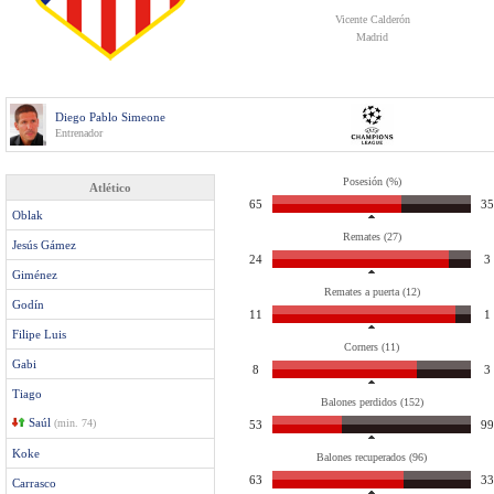
Vicente Calderón
Madrid
Diego Pablo Simeone
Entrenador
Posesión (%)
Atlético
65
35
Oblak
Remates (27)
Jesús Gámez
24
3
Giménez
Remates a puerta (12)
Godín
11
1
Filipe Luis
Corners (11)
Gabi
8
3
Tiago
Balones perdidos (152)
Saúl
(min. 74)
53
99
Koke
Balones recuperados (96)
63
33
Carrasco