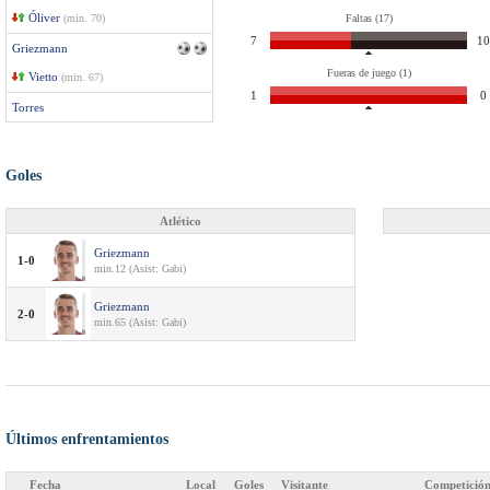
Óliver
(min. 70)
Faltas (17)
7
10
Griezmann
Fueras de juego (1)
Vietto
(min. 67)
1
0
Torres
Goles
Atlético
Griezmann
1-0
min.12 (Asist: Gabi)
Griezmann
2-0
min.65 (Asist: Gabi)
Últimos enfrentamientos
Fecha
Local
Goles
Visitante
Competició