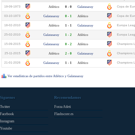
19-09-1973
Atlético
0 - 0
Galatasaray
Copa de Eur
03-10-1973
Galatasaray
0 - 1
Atlético
Copa de Eur
18-02-2010
Atlético
1 - 1
Galatasaray
Europa Leagu
25-02-2010
Galatasaray
1 - 2
Atlético
Europa Leagu
15-09-2015
Galatasaray
0 - 2
Atlético
Champions L
25-11-2015
Atlético
2 - 0
Galatasaray
Champions L
21-01-2026
Galatasaray
1 - 1
Atlético
Champions L
Ver estadísticas de partidos entre Atlético y Galatasaray
Síguenos
Recomendamos
Twitter
Forza Atleti
Facebook
Flashscore.es
Instagram
Youtube