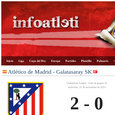
Inicio
Liga
Copa del Rey
Europa
Partidos
Plantilla
Palmarés
+
Atlético de Madrid - Galatasaray SK
Champions League - Fase de grupos J5
miércoles, 25 de noviembre de 2015
2 - 0