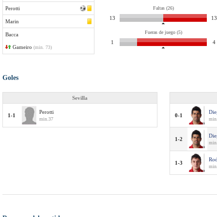
Perotti
Faltas (26)
13
13
Marin
Fueras de juego (5)
Bacca
1
4
Gameiro
(min. 73)
Goles
Sevilla
Perotti
Die
1-1
0-1
min.37
min
Die
1-2
min
Rod
1-3
min