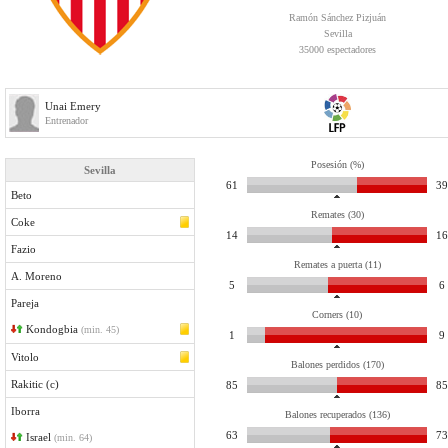
Ramón Sánchez Pizjuán
Sevilla
35000 espectadores
Unai Emery
Entrenador
Posesión (%)
Sevilla
61
39
Beto
Remates (30)
Coke
14
16
Fazio
Remates a puerta (11)
A. Moreno
5
6
Pareja
Corners (10)
Kondogbia
(min. 45)
1
9
Vitolo
Balones perdidos (170)
Rakitic (c)
85
85
Iborra
Balones recuperados (136)
63
73
Israel
(min. 64)