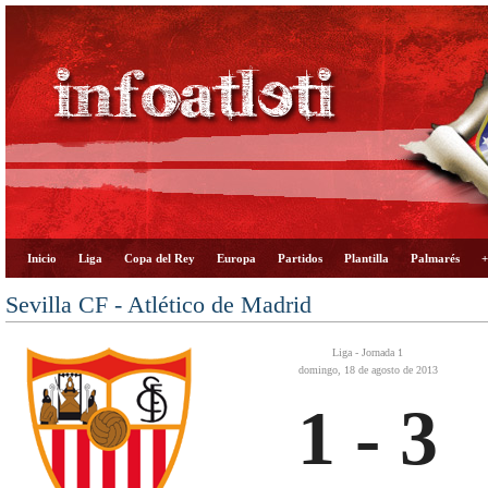
Inicio
Liga
Copa del Rey
Europa
Partidos
Plantilla
Palmarés
+
Sevilla CF - Atlético de Madrid
Liga - Jornada 1
domingo, 18 de agosto de 2013
1 - 3