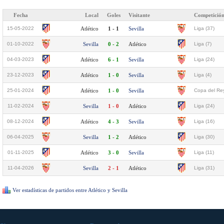
Fecha
Local
Goles
Visitante
Competició
15-05-2022
Atlético
1 - 1
Sevilla
Liga (37)
01-10-2022
Sevilla
0 - 2
Atlético
Liga (7)
04-03-2023
Atlético
6 - 1
Sevilla
Liga (24)
23-12-2023
Atlético
1 - 0
Sevilla
Liga (4)
25-01-2024
Atlético
1 - 0
Sevilla
Copa del Rey
11-02-2024
Sevilla
1 - 0
Atlético
Liga (24)
08-12-2024
Atlético
4 - 3
Sevilla
Liga (16)
06-04-2025
Sevilla
1 - 2
Atlético
Liga (30)
01-11-2025
Atlético
3 - 0
Sevilla
Liga (11)
11-04-2026
Sevilla
2 - 1
Atlético
Liga (31)
Ver estadísticas de partidos entre Atlético y Sevilla