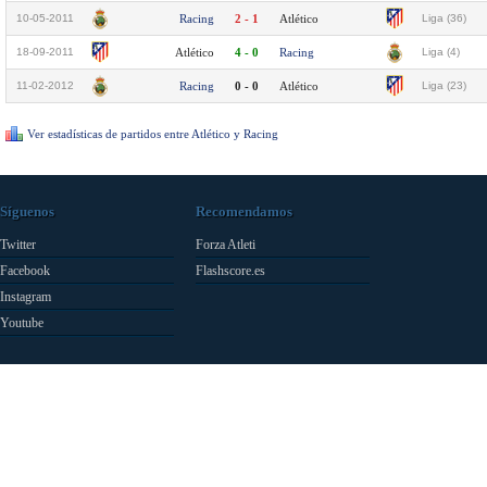
10-05-2011
Racing
2 - 1
Atlético
Liga (36)
18-09-2011
Atlético
4 - 0
Racing
Liga (4)
11-02-2012
Racing
0 - 0
Atlético
Liga (23)
Ver estadísticas de partidos entre Atlético y Racing
Síguenos
Recomendamos
Twitter
Forza Atleti
Facebook
Flashscore.es
Instagram
Youtube