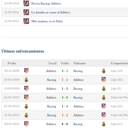
10-05-2011
Previa Racing-Atlético
11-05-2011
La desidia se come al Atlético
11-05-2011
Más madera, es el Atleti
Últimos enfrentamientos
Fecha
Local
Goles
Visitante
Competició
30-11-2008
Atlético
4 - 1
Racing
Liga (13)
23-04-2009
Racing
5 - 1
Atlético
Liga (32)
13-09-2009
Atlético
1 - 1
Racing
Liga (2)
04-02-2010
Atlético
4 - 0
Racing
Copa del Rey
07-02-2010
Racing
1 - 1
Atlético
Liga (21)
11-02-2010
Racing
3 - 2
Atlético
Copa del Rey
03-01-2011
Atlético
0 - 0
Racing
Liga (17)