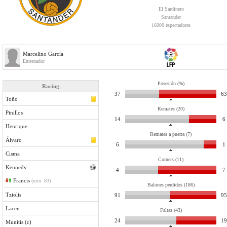
El Sardinero
Santander
16000 espectadores
Marcelino García
Entrenador
Posesión (%)
Racing
37
63
Toño
Remates (20)
Pinillos
14
6
Henrique
Remates a puerta (7)
Álvaro
6
1
Cisma
Corners (11)
Kennedy
4
7
Francis
(min. 83)
Balones perdidos (186)
Tziolis
91
95
Lacen
Faltas (43)
24
19
Munitis (c)