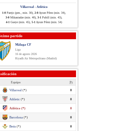
Villarreal - Atlético
1-0
Parejo (pen., min. 30),
2-0
Ayoze Pérez (min. 34),
3-0
Mikautadze (min. 40),
3-1
Pubill (min. 43),
4-1
Gueye (min. 45),
5-1
Ayoze Pérez (min. 54)
óximo partido
Málaga CF
Liga
16 de agosto 2026
Riyadh Air Metropolitano (Madrid)
sificación
Equipo
Pt
Villarreal
(*)
0
Athletic
(*)
0
Atlético (*)
0
Barcelona
(*)
0
Betis
(*)
0