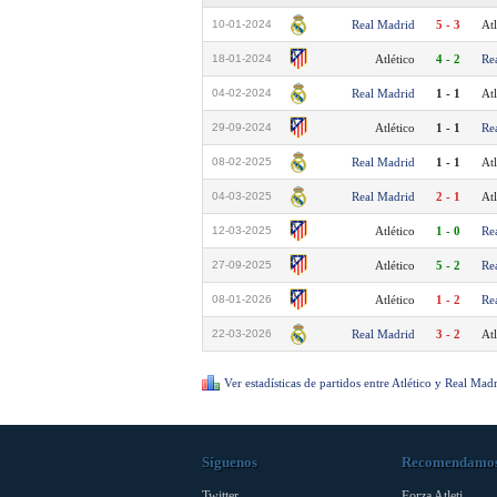
10-01-2024
Real Madrid
5 - 3
Atl
18-01-2024
Atlético
4 - 2
Re
04-02-2024
Real Madrid
1 - 1
Atl
29-09-2024
Atlético
1 - 1
Re
08-02-2025
Real Madrid
1 - 1
Atl
04-03-2025
Real Madrid
2 - 1
Atl
12-03-2025
Atlético
1 - 0
Re
27-09-2025
Atlético
5 - 2
Re
08-01-2026
Atlético
1 - 2
Re
22-03-2026
Real Madrid
3 - 2
Atl
Ver estadísticas de partidos entre Atlético y Real Mad
Síguenos
Recomendamo
Twitter
Forza Atleti