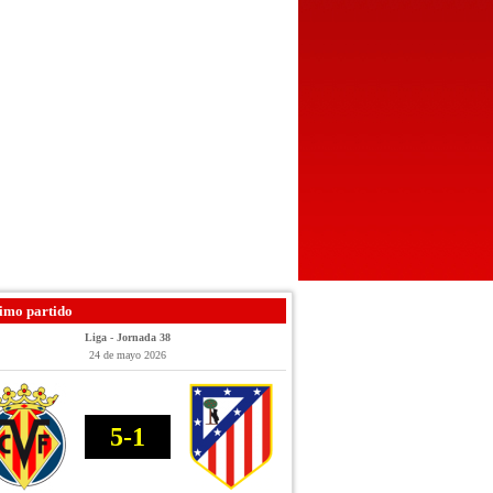
imo partido
Liga - Jornada 38
24 de mayo 2026
5-1