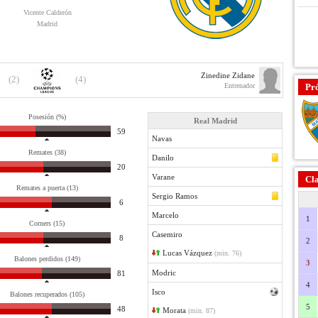
Vicente Calderón
Madrid
Zinedine Zidane
(2)
(4)
Entrenador
Pr
Posesión (%)
Real Madrid
59
Navas
Remates (38)
Danilo
20
Varane
Cla
Remates a puerta (13)
Sergio Ramos
6
Marcelo
1
Corners (15)
Casemiro
8
2
Lucas Vázquez
(min. 76)
Balones perdidos (149)
3
Modric
81
4
Isco
Balones recuperados (105)
5
48
Morata
(min. 87)