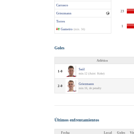
Carrasco
23
Griezmann
Torres
1
Gameiro
(min. 56)
Goles
Atlético
Saúl
1-0
min.12 (Asist: Koke)
Griezmann
2-0
min.16, de penalty
Últimos enfrentamientos
Fecha
Local
Goles
Vi