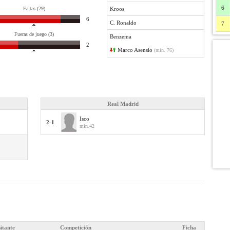
6
Faltas (29)
Kroos
6
C. Ronaldo
7
Fueras de juego (3)
Benzema
2
Marco Asensio
(min. 76)
Real Madrid
Isco
2-1
min.42
sitante
Competición
Ficha