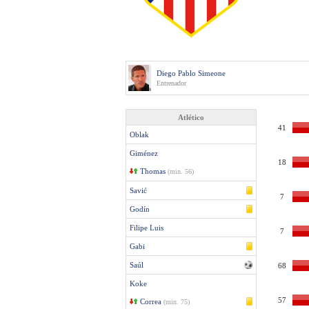
Diego Pablo Simeone
Entrenador
Atlético
41
Oblak
Giménez
18
Thomas
(min. 56)
Savić
7
Godín
Filipe Luis
7
Gabi
Saúl
68
Koke
57
Correa
(min. 75)