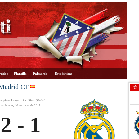
tidos
Plantilla
Palmarés
+Estadísticas
 Madrid CF
Últ
mpions League - Semifinal (Vuelta)
miércoles, 10 de mayo de 2017
2 - 1