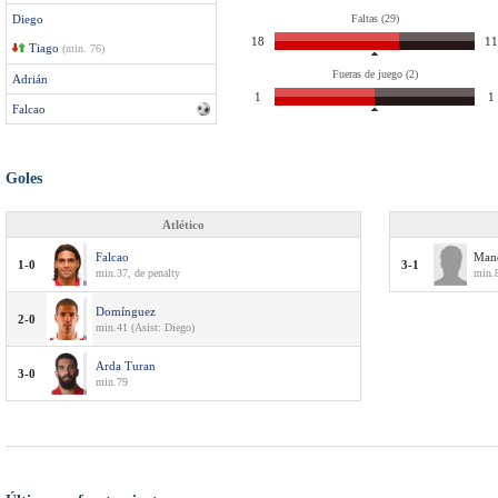
Diego
Faltas (29)
18
11
Tiago
(min. 76)
Fueras de juego (2)
Adrián
1
1
Falcao
Goles
Atlético
Falcao
Man
1-0
3-1
min.37, de penalty
min.
Domínguez
2-0
min.41 (Asist: Diego)
Arda Turan
3-0
min.79