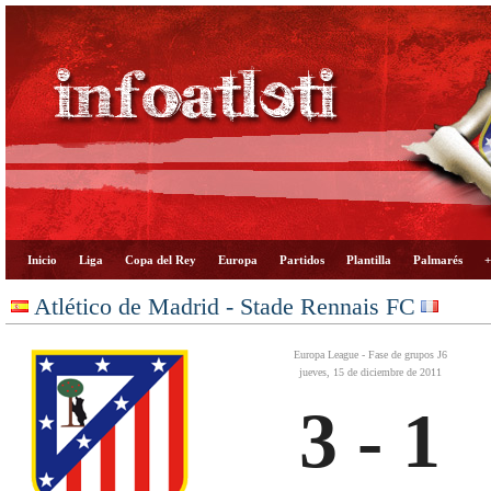
Inicio
Liga
Copa del Rey
Europa
Partidos
Plantilla
Palmarés
+
Atlético de Madrid - Stade Rennais FC
Europa League - Fase de grupos J6
jueves, 15 de diciembre de 2011
3 - 1