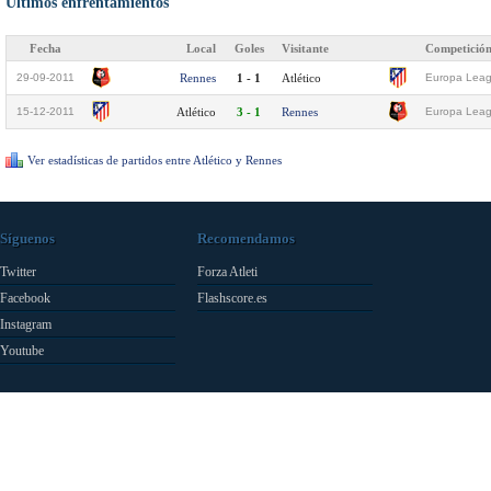
Últimos enfrentamientos
Fecha
Local
Goles
Visitante
Competició
29-09-2011
Rennes
1 - 1
Atlético
Europa Leag
15-12-2011
Atlético
3 - 1
Rennes
Europa Leag
Ver estadísticas de partidos entre Atlético y Rennes
Síguenos
Recomendamos
Twitter
Forza Atleti
Facebook
Flashscore.es
Instagram
Youtube