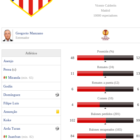
Vicente Calderón
Madrid
10000 espectadores
Gregorio Manzano
Entrenador
Posesión (%)
Atlético
48
52
Asenjo
Remates (24)
Perea
(c)
11
13
Miranda
(min. 65)
Remates a puerta (12)
Godín
6
6
Domínguez
Corners (10)
Filipe Luis
4
6
Assunção
Balones perdidos (201)
Koke
102
99
Arda Turan
Balones recuperados (165)
84
81
Juanfran
(min. 82)