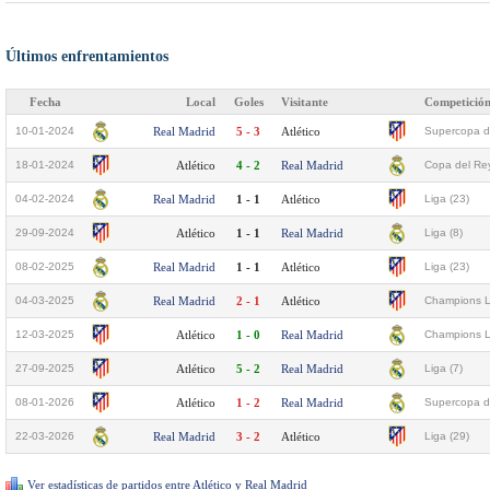
Últimos enfrentamientos
Fecha
Local
Goles
Visitante
Competició
10-01-2024
Real Madrid
5 - 3
Atlético
Supercopa d
18-01-2024
Atlético
4 - 2
Real Madrid
Copa del Rey
04-02-2024
Real Madrid
1 - 1
Atlético
Liga (23)
29-09-2024
Atlético
1 - 1
Real Madrid
Liga (8)
08-02-2025
Real Madrid
1 - 1
Atlético
Liga (23)
04-03-2025
Real Madrid
2 - 1
Atlético
Champions L
12-03-2025
Atlético
1 - 0
Real Madrid
Champions L
27-09-2025
Atlético
5 - 2
Real Madrid
Liga (7)
08-01-2026
Atlético
1 - 2
Real Madrid
Supercopa d
22-03-2026
Real Madrid
3 - 2
Atlético
Liga (29)
Ver estadísticas de partidos entre Atlético y Real Madrid