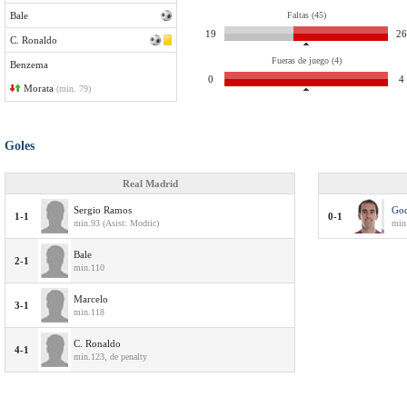
Bale
Faltas (45)
19
26
C. Ronaldo
Fueras de juego (4)
Benzema
0
4
Morata
(min. 79)
Goles
Real Madrid
Sergio Ramos
Go
1-1
0-1
min.93 (Asist: Modric)
min.
Bale
2-1
min.110
Marcelo
3-1
min.118
C. Ronaldo
4-1
min.123, de penalty