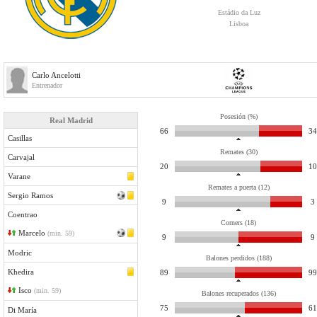
Estádio da Luz
Lisboa
Carlo Ancelotti
Entrenador
Posesión (%)
Real Madrid
66
34
Casillas
Remates (30)
Carvajal
20
10
Varane
Remates a puerta (12)
Sergio Ramos
9
3
Coentrao
Corners (18)
Marcelo
(min. 59)
9
9
Modric
Balones perdidos (188)
Khedira
89
99
Isco
(min. 59)
Balones recuperados (136)
75
61
Di María