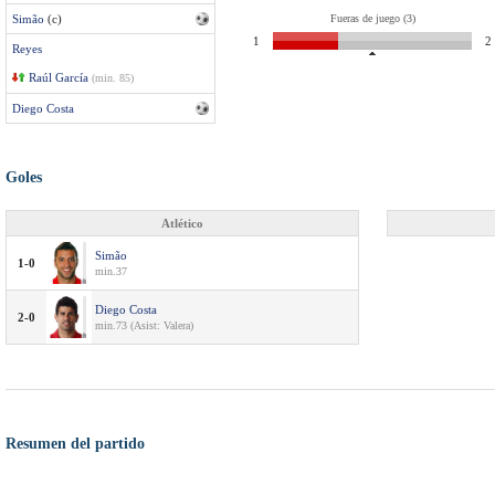
Simão
(c)
Fueras de juego (3)
1
2
Reyes
Raúl García
(min. 85)
Diego Costa
Goles
Atlético
Simão
1-0
min.37
Diego Costa
2-0
min.73 (Asist: Valera)
Resumen del partido