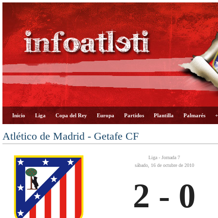
Inicio
Liga
Copa del Rey
Europa
Partidos
Plantilla
Palmarés
+
Atlético de Madrid - Getafe CF
Liga - Jornada 7
sábado, 16 de octubre de 2010
2 - 0