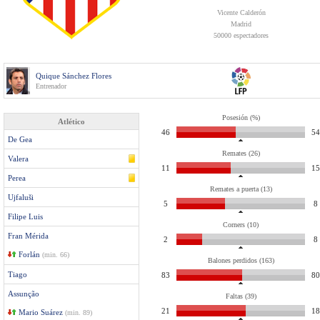
Vicente Calderón
Madrid
50000 espectadores
Quique Sánchez Flores
Entrenador
Posesión (%)
Atlético
46
54
De Gea
Remates (26)
Valera
11
15
Perea
Remates a puerta (13)
Ujfaluši
5
8
Filipe Luis
Corners (10)
Fran Mérida
2
8
Forlán
(min. 66)
Balones perdidos (163)
Tiago
83
80
Assunção
Faltas (39)
21
18
Mario Suárez
(min. 89)