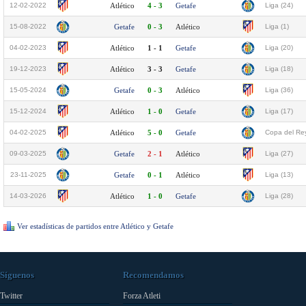
12-02-2022
Atlético
4 - 3
Getafe
Liga (24)
15-08-2022
Getafe
0 - 3
Atlético
Liga (1)
04-02-2023
Atlético
1 - 1
Getafe
Liga (20)
19-12-2023
Atlético
3 - 3
Getafe
Liga (18)
15-05-2024
Getafe
0 - 3
Atlético
Liga (36)
15-12-2024
Atlético
1 - 0
Getafe
Liga (17)
04-02-2025
Atlético
5 - 0
Getafe
Copa del Rey
09-03-2025
Getafe
2 - 1
Atlético
Liga (27)
23-11-2025
Getafe
0 - 1
Atlético
Liga (13)
14-03-2026
Atlético
1 - 0
Getafe
Liga (28)
Ver estadísticas de partidos entre Atlético y Getafe
Síguenos
Recomendamos
Twitter
Forza Atleti