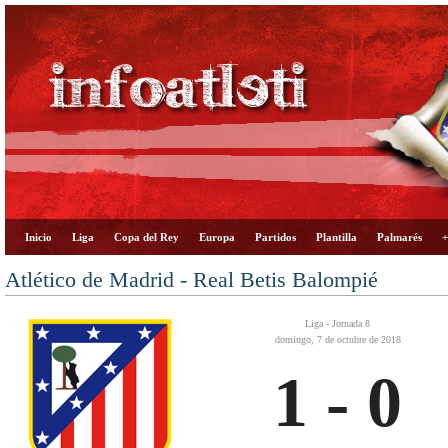
Inicio
Liga
Copa del Rey
Europa
Partidos
Plantilla
Palmarés
+
Atlético de Madrid - Real Betis Balompié
Liga - Jornada 8
domingo, 7 de octubre de 2018
1 - 0