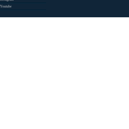
Youtube