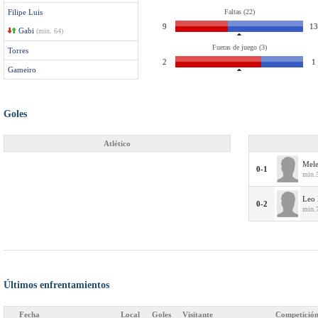
Filipe Luis
Faltas (22)
9
13
Gabi
(min. 64)
Fueras de juego (3)
Torres
2
1
Gameiro
Goles
Atlético
Mel
0-1
min.
Leo 
0-2
min.
Últimos enfrentamientos
Fecha
Local
Goles
Visitante
Competició