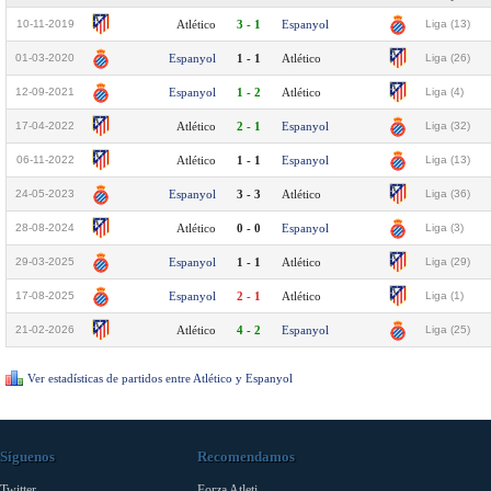
10-11-2019
Atlético
3 - 1
Espanyol
Liga (13)
01-03-2020
Espanyol
1 - 1
Atlético
Liga (26)
12-09-2021
Espanyol
1 - 2
Atlético
Liga (4)
17-04-2022
Atlético
2 - 1
Espanyol
Liga (32)
06-11-2022
Atlético
1 - 1
Espanyol
Liga (13)
24-05-2023
Espanyol
3 - 3
Atlético
Liga (36)
28-08-2024
Atlético
0 - 0
Espanyol
Liga (3)
29-03-2025
Espanyol
1 - 1
Atlético
Liga (29)
17-08-2025
Espanyol
2 - 1
Atlético
Liga (1)
21-02-2026
Atlético
4 - 2
Espanyol
Liga (25)
Ver estadísticas de partidos entre Atlético y Espanyol
Síguenos
Recomendamos
Twitter
Forza Atleti