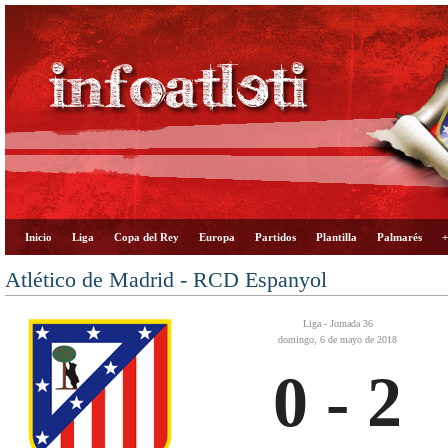
Inicio
Liga
Copa del Rey
Europa
Partidos
Plantilla
Palmarés
+
Atlético de Madrid - RCD Espanyol
Liga - Jornada 36
domingo, 6 de mayo de 2018
0 - 2