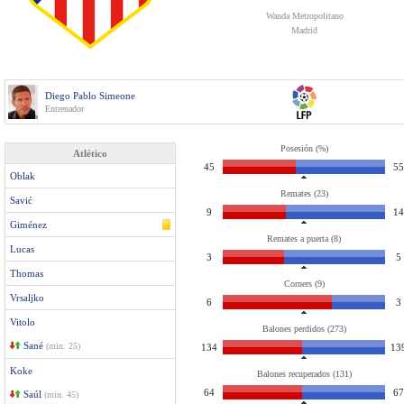
Wanda Metropolitano
Madrid
Diego Pablo Simeone
Entrenador
Posesión (%)
Atlético
45
55
Oblak
Remates (23)
Savić
9
14
Giménez
Remates a puerta (8)
Lucas
3
5
Thomas
Corners (9)
Vrsaljko
6
3
Vitolo
Balones perdidos (273)
Sané
(min. 25)
134
13
Koke
Balones recuperados (131)
64
67
Saúl
(min. 45)