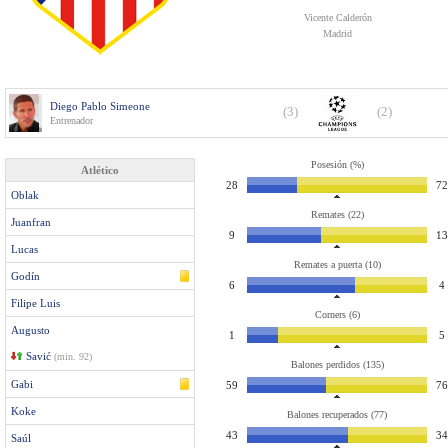
Vicente Calderón
Madrid
Diego Pablo Simeone
(3)
(2)
Entrenador
Posesión (%)
Atlético
28
72
Oblak
Remates (22)
Juanfran
9
13
Lucas
Remates a puerta (10)
Godín
6
4
Filipe Luis
Corners (6)
Augusto
1
5
Savić
(min. 92)
Balones perdidos (135)
Gabi
59
76
Koke
Balones recuperados (77)
43
34
Saúl