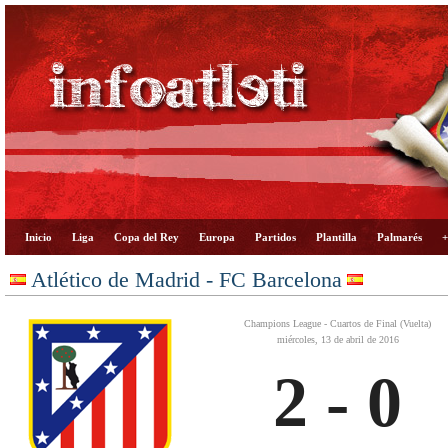
Inicio
Liga
Copa del Rey
Europa
Partidos
Plantilla
Palmarés
+
Atlético de Madrid - FC Barcelona
Champions League - Cuartos de Final (Vuelta)
miércoles, 13 de abril de 2016
2 - 0