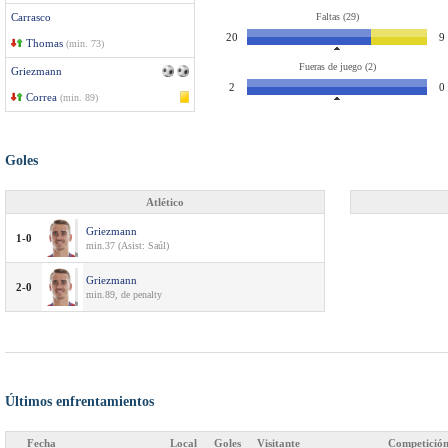
Carrasco
Faltas (29)
20
9
Thomas
(min. 73)
Fueras de juego (2)
Griezmann
2
0
Correa
(min. 89)
Goles
Atlético
Griezmann
1-0
min.37 (Asist: Saúl)
Griezmann
2-0
min.89, de penalty
Últimos enfrentamientos
Fecha
Local
Goles
Visitante
Competició