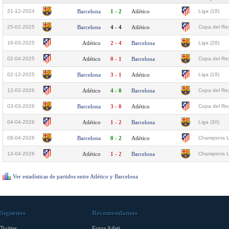
21-12-2024
Barcelona
1 - 2
Atlético
Liga (18)
25-02-2025
Barcelona
4 - 4
Atlético
Copa del Rey
16-03-2025
Atlético
2 - 4
Barcelona
Liga (28)
02-04-2025
Atlético
0 - 1
Barcelona
Copa del Rey
02-12-2025
Barcelona
3 - 1
Atlético
Liga (19)
12-02-2026
Atlético
4 - 0
Barcelona
Copa del Rey
03-03-2026
Barcelona
3 - 0
Atlético
Copa del Rey
04-04-2026
Atlético
1 - 2
Barcelona
Liga (30)
08-04-2026
Barcelona
0 - 2
Atlético
Champions L
14-04-2026
Atlético
1 - 2
Barcelona
Champions L
Ver estadísticas de partidos entre Atlético y Barcelona
Síguenos
Recomendamos
Twitter
Forza Atleti