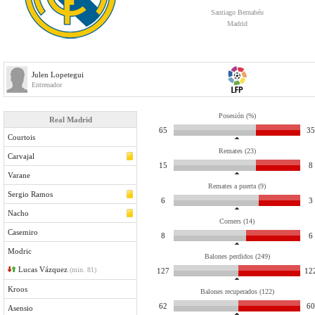
Santiago Bernabéu
Madrid
Julen Lopetegui
Entrenador
Posesión (%)
Real Madrid
65
35
Courtois
Remates (23)
Carvajal
15
8
Varane
Remates a puerta (9)
Sergio Ramos
6
3
Nacho
Corners (14)
Casemiro
8
6
Modric
Balones perdidos (249)
Lucas Vázquez
(min. 81)
127
12
Kroos
Balones recuperados (122)
62
60
Asensio