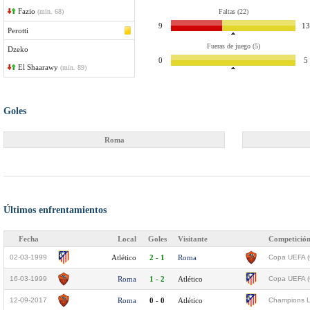
Fazio
(min. 68)
Faltas (22)
9
13
Perotti
Fueras de juego (5)
Dzeko
0
5
El Shaarawy
(min. 89)
Goles
Roma
Últimos enfrentamientos
Fecha
Local
Goles
Visitante
Competició
02-03-1999
Atlético
2 - 1
Roma
Copa UEFA (C
16-03-1999
Roma
1 - 2
Atlético
Copa UEFA (C
12-09-2017
Roma
0 - 0
Atlético
Champions L