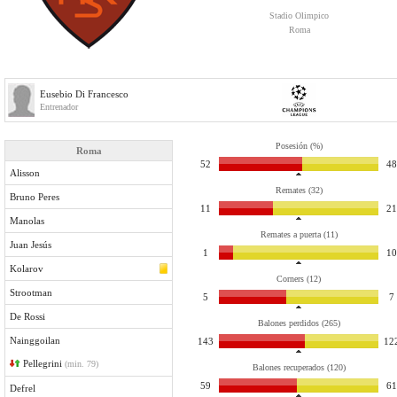
Stadio Olimpico
Roma
Eusebio Di Francesco
Entrenador
Posesión (%)
Roma
52
48
Alisson
Remates (32)
Bruno Peres
11
21
Manolas
Remates a puerta (11)
Juan Jesús
1
10
Kolarov
Corners (12)
Strootman
5
7
De Rossi
Balones perdidos (265)
Nainggoilan
143
12
Pellegrini
(min. 79)
Balones recuperados (120)
59
61
Defrel