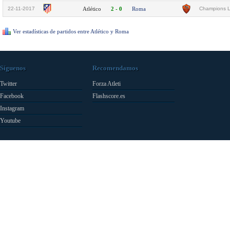
22-11-2017
Atlético
2 - 0
Roma
Champions L
Ver estadísticas de partidos entre Atlético y Roma
Síguenos
Recomendamos
Twitter
Forza Atleti
Facebook
Flashscore.es
Instagram
Youtube