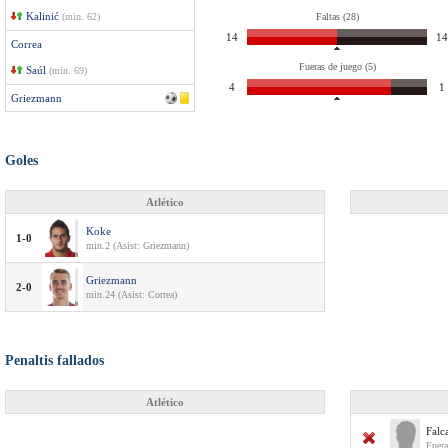
Kalinić
(min. 62)
Faltas (28)
14
14
Correa
Fueras de juego (5)
Saúl
(min. 69)
4
1
Griezmann
Goles
Atlético
Koke
1-0
min.2 (Asist: Griezmann)
Griezmann
2-0
min.24 (Asist: Correa)
Penaltis fallados
Atlético
Falc
Fuera