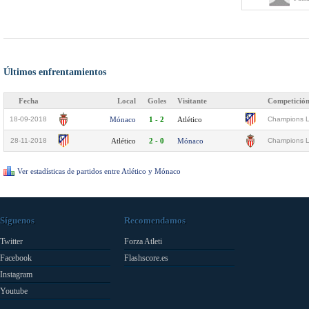
Últimos enfrentamientos
Fecha
Local
Goles
Visitante
Competició
18-09-2018
Mónaco
1 - 2
Atlético
Champions L
28-11-2018
Atlético
2 - 0
Mónaco
Champions L
Ver estadísticas de partidos entre Atlético y Mónaco
Síguenos
Recomendamos
Twitter
Forza Atleti
Facebook
Flashscore.es
Instagram
Youtube