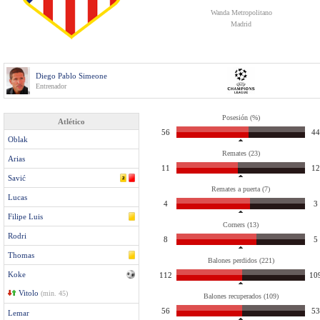
Wanda Metropolitano
Madrid
Diego Pablo Simeone
Entrenador
Posesión (%)
Atlético
56
44
Oblak
Remates (23)
Arias
11
12
Savić
Remates a puerta (7)
Lucas
4
3
Filipe Luis
Corners (13)
Rodri
8
5
Thomas
Balones perdidos (221)
Koke
112
10
Vitolo
(min. 45)
Balones recuperados (109)
56
53
Lemar