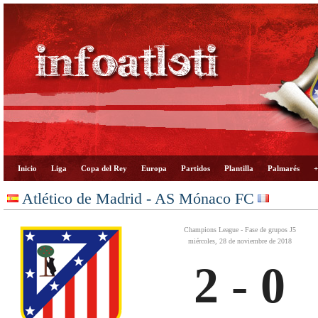
Inicio
Liga
Copa del Rey
Europa
Partidos
Plantilla
Palmarés
+
Atlético de Madrid - AS Mónaco FC
Champions League - Fase de grupos J5
miércoles, 28 de noviembre de 2018
2 - 0