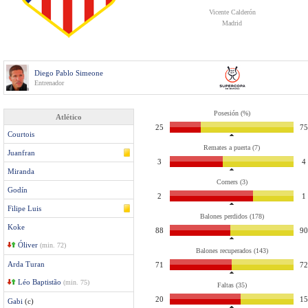
Vicente Calderón
Madrid
Diego Pablo Simeone
Entrenador
Posesión (%)
Atlético
25
75
Courtois
Remates a puerta (7)
Juanfran
3
4
Miranda
Corners (3)
Godín
2
1
Filipe Luis
Balones perdidos (178)
Koke
88
90
Óliver
(min. 72)
Balones recuperados (143)
Arda Turan
71
72
Léo Baptistão
(min. 75)
Faltas (35)
20
15
Gabi
(c)