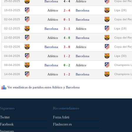
25-02-2025
Barcelona
4 - 4
Atlético
Copa del Rey
16-03-2025
Atlético
2 - 4
Barcelona
Liga (28)
02-04-2025
Atlético
0 - 1
Barcelona
Copa del Rey
02-12-2025
Barcelona
3 - 1
Atlético
Liga (19)
12-02-2026
Atlético
4 - 0
Barcelona
Copa del Rey
03-03-2026
Barcelona
3 - 0
Atlético
Copa del Rey
04-04-2026
Atlético
1 - 2
Barcelona
Liga (30)
08-04-2026
Barcelona
0 - 2
Atlético
Champions L
14-04-2026
Atlético
1 - 2
Barcelona
Champions L
Ver estadísticas de partidos entre Atlético y Barcelona
Síguenos
Recomendamos
Twitter
Forza Atleti
Facebook
Flashscore.es
Instagram