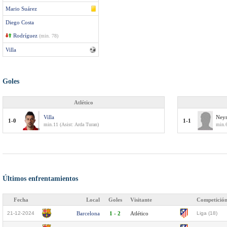
Mario Suárez
Diego Costa
Rodríguez
(min. 78)
Villa
Goles
Atlético
Villa
Ney
1-0
1-1
min.11 (Asist: Arda Turan)
min.
Últimos enfrentamientos
Fecha
Local
Goles
Visitante
Competició
21-12-2024
Barcelona
1 - 2
Atlético
Liga (18)