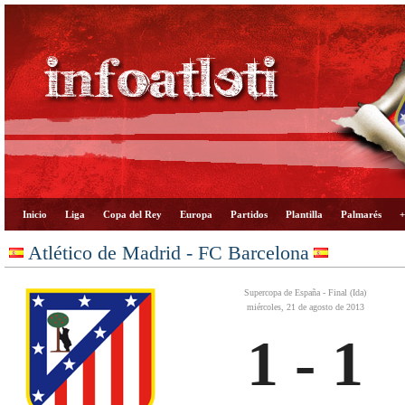
Inicio
Liga
Copa del Rey
Europa
Partidos
Plantilla
Palmarés
+
Atlético de Madrid - FC Barcelona
Supercopa de España - Final (Ida)
miércoles, 21 de agosto de 2013
1 - 1