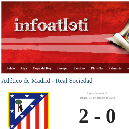
Inicio
Liga
Copa del Rey
Europa
Partidos
Plantilla
Palmarés
+
Atlético de Madrid - Real Sociedad
Liga - Jornada 10
sábado, 27 de octubre de 2018
2 - 0