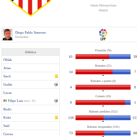
Wanda Metropolitano
Madrid
Diego Pablo Simeone
Entrenador
Posesión (%)
Atlético
61
39
Oblak
Remates (21)
Arias
14
7
Savić
Remates a puerta (4)
Godín
4
0
Lucas
Corners (10)
Filipe Luis
(min. 45)
9
1
Rodri
Balones perdidos (312)
Koke
159
15
Saúl
Balones recuperados (141)
73
68
Correa