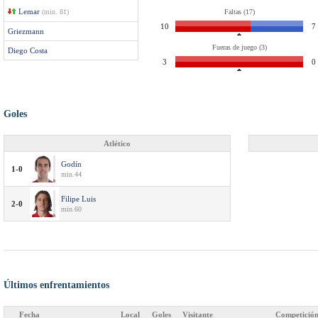
Lemar
(min. 81)
Faltas (17)
10
7
Griezmann
Fueras de juego (3)
Diego Costa
3
0
Goles
Atlético
Godín
1-0
min.44
Filipe Luis
2-0
min.60
Últimos enfrentamientos
Fecha
Local
Goles
Visitante
Competició