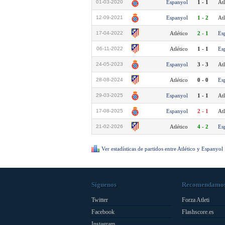
01-03-2020
Espanyol
1 - 1
Atl
12-09-2021
Espanyol
1 - 2
Atl
17-04-2022
Atlético
2 - 1
Es
06-11-2022
Atlético
1 - 1
Es
24-05-2023
Espanyol
3 - 3
Atl
28-08-2024
Atlético
0 - 0
Es
29-03-2025
Espanyol
1 - 1
Atl
17-08-2025
Espanyol
2 - 1
Atl
21-02-2026
Atlético
4 - 2
Es
Ver estadísticas de partidos entre Atlético y Espanyol
Síguenos
Recomendamo
Twitter
Forza Atleti
Facebook
Flashscore.es
Instagram