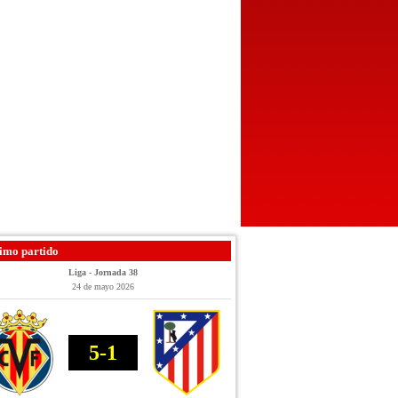
imo partido
Liga - Jornada 38
24 de mayo 2026
5-1