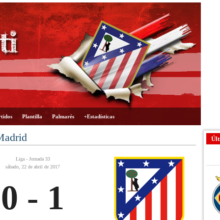
tidos
Plantilla
Palmarés
+Estadísticas
Madrid
Últ
Liga - Jornada 33
sábado, 22 de abril de 2017
0 - 1