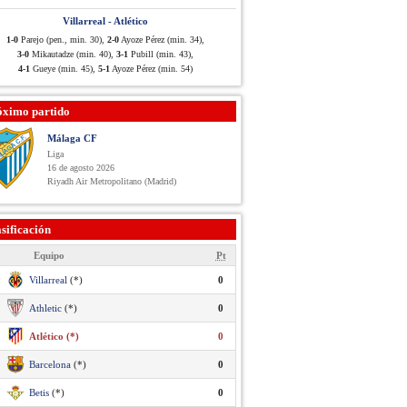
Villarreal - Atlético
1-0
Parejo (pen., min. 30),
2-0
Ayoze Pérez (min. 34),
3-0
Mikautadze (min. 40),
3-1
Pubill (min. 43),
4-1
Gueye (min. 45),
5-1
Ayoze Pérez (min. 54)
óximo partido
Málaga CF
Liga
16 de agosto 2026
Riyadh Air Metropolitano (Madrid)
sificación
Equipo
Pt
Villarreal
(*)
0
Athletic
(*)
0
Atlético (*)
0
Barcelona
(*)
0
Betis
(*)
0