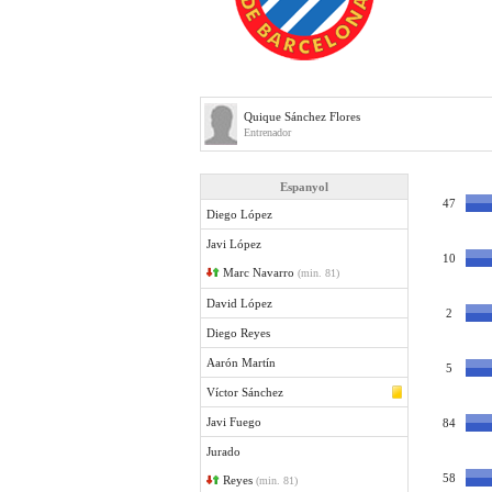
Quique Sánchez Flores
Entrenador
Espanyol
47
Diego López
Javi López
10
Marc Navarro
(min. 81)
David López
2
Diego Reyes
Aarón Martín
5
Víctor Sánchez
Javi Fuego
84
Jurado
58
Reyes
(min. 81)