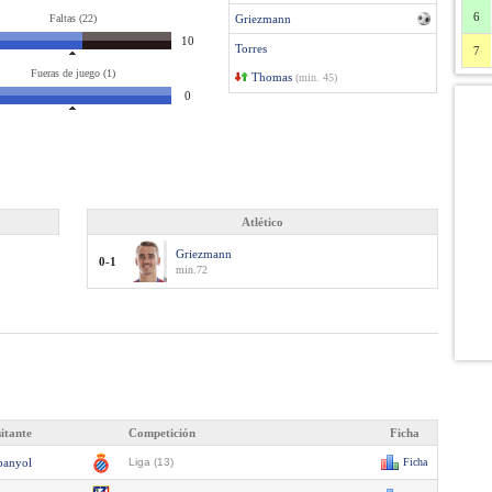
6
Faltas (22)
Griezmann
10
Torres
7
Fueras de juego (1)
Thomas
(min. 45)
0
Atlético
Griezmann
0-1
min.72
sitante
Competición
Ficha
panyol
Liga (13)
Ficha