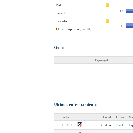
Piatti
12
Gerard
Caicedo
1
Leo Baptistao
(min. 61)
Goles
Espanyol
Últimos enfrentamientos
Fecha
Local
Goles
Vi
10-11-2019
Atlético
3 - 1
Es