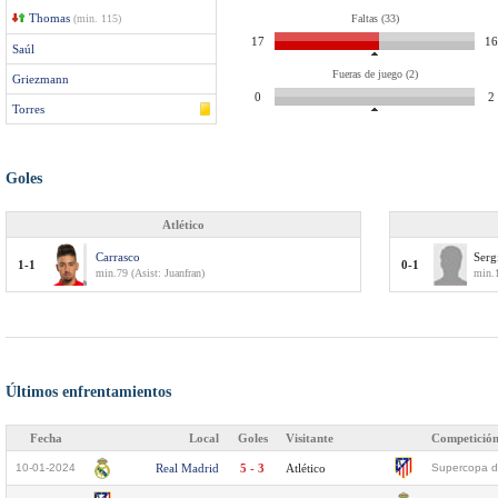
Thomas
(min. 115)
Faltas (33)
17
16
Saúl
Fueras de juego (2)
Griezmann
0
2
Torres
Goles
Atlético
Carrasco
Serg
1-1
0-1
min.79 (Asist: Juanfran)
min.1
Últimos enfrentamientos
Fecha
Local
Goles
Visitante
Competició
10-01-2024
Real Madrid
5 - 3
Atlético
Supercopa d