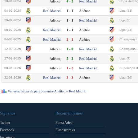
18-01-2024
Atlético
4 - 2
Real Madrid
Copa del Rey
04-02-2024
Real Madrid
1 - 1
Atlético
Liga (23)
29-09-2024
Atlético
1 - 1
Real Madrid
Liga (8)
08-02-2025
Real Madrid
1 - 1
Atlético
Liga (23)
04-03-2025
Real Madrid
2 - 1
Atlético
Champions L
12-03-2025
Atlético
1 - 0
Real Madrid
Champions L
27-09-2025
Atlético
5 - 2
Real Madrid
Liga (7)
08-01-2026
Atlético
1 - 2
Real Madrid
Supercopa d
22-03-2026
Real Madrid
3 - 2
Atlético
Liga (29)
Ver estadísticas de partidos entre Atlético y Real Madrid
Síguenos
Recomendamos
Twitter
Forza Atleti
Facebook
Flashscore.es
Instagram