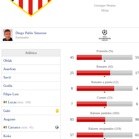
Giuseppe Meazza
Milan
Diego Pablo Simeone
Entrenador
Posesión (%)
Atlético
45
55
Oblak
Remates (42)
Juanfran
25
17
Savić
Remates a puerta (12)
Godín
8
4
Filipe Luis
Corners (13)
Lucas
(min. 108)
7
6
Gabi
Balones perdidos (183)
Augusto
93
90
Carrasco
(min. 45)
Balones recuperados (118)
57
61
Koke