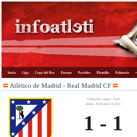
Inicio
Liga
Copa del Rey
Europa
Partidos
Plantilla
Palmarés
+
Atlético de Madrid - Real Madrid CF
Champions League - Final
sábado, 28 de mayo de 2016
1 - 1