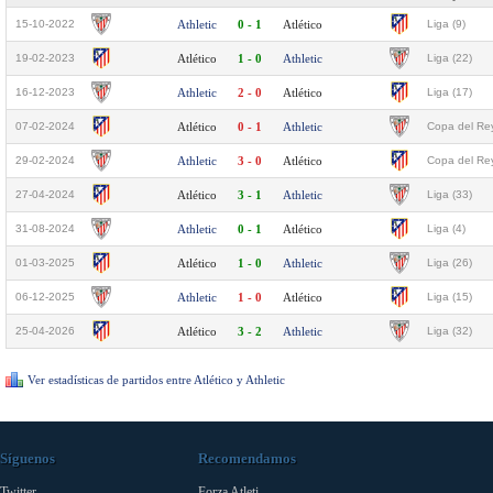
15-10-2022
Athletic
0 - 1
Atlético
Liga (9)
19-02-2023
Atlético
1 - 0
Athletic
Liga (22)
16-12-2023
Athletic
2 - 0
Atlético
Liga (17)
07-02-2024
Atlético
0 - 1
Athletic
Copa del Rey
29-02-2024
Athletic
3 - 0
Atlético
Copa del Rey
27-04-2024
Atlético
3 - 1
Athletic
Liga (33)
31-08-2024
Athletic
0 - 1
Atlético
Liga (4)
01-03-2025
Atlético
1 - 0
Athletic
Liga (26)
06-12-2025
Athletic
1 - 0
Atlético
Liga (15)
25-04-2026
Atlético
3 - 2
Athletic
Liga (32)
Ver estadísticas de partidos entre Atlético y Athletic
Síguenos
Recomendamos
Twitter
Forza Atleti