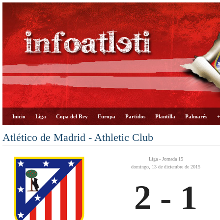
Inicio
Liga
Copa del Rey
Europa
Partidos
Plantilla
Palmarés
+
Atlético de Madrid - Athletic Club
Liga - Jornada 15
domingo, 13 de diciembre de 2015
2 - 1