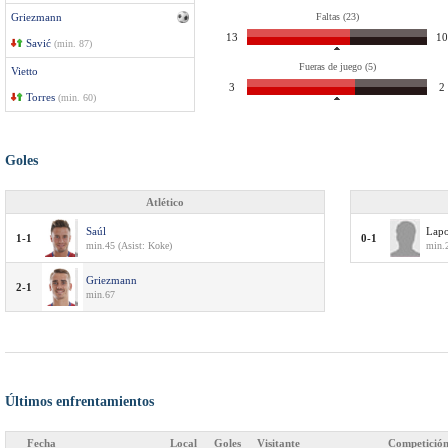
Griezmann
Faltas (23)
13
10
Savić
(min. 87)
Fueras de juego (5)
Vietto
3
2
Torres
(min. 60)
Goles
Atlético
Saúl
Lapo
1-1
0-1
min.45 (Asist: Koke)
min.
Griezmann
2-1
min.67
Últimos enfrentamientos
Fecha
Local
Goles
Visitante
Competició