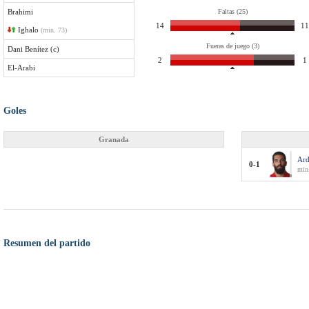
Brahimi
Faltas (25)
14
11
Ighalo
(min. 73)
Fueras de juego (3)
Dani Benítez (c)
2
1
El-Arabi
Goles
Granada
Ard
0-1
min
Resumen del partido