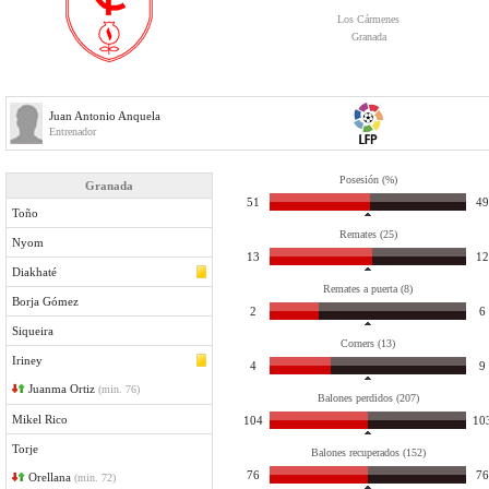
Los Cármenes
Granada
Juan Antonio Anquela
Entrenador
Posesión (%)
Granada
51
49
Toño
Remates (25)
Nyom
13
12
Diakhaté
Remates a puerta (8)
Borja Gómez
2
6
Siqueira
Corners (13)
Iriney
4
9
Juanma Ortiz
(min. 76)
Balones perdidos (207)
Mikel Rico
104
10
Torje
Balones recuperados (152)
76
76
Orellana
(min. 72)