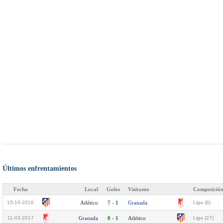
Últimos enfrentamientos
Fecha
Local
Goles
Visitante
Competició
15-10-2016
Atlético
7 - 1
Granada
Liga (8)
11-03-2017
Granada
0 - 1
Atlético
Liga (27)