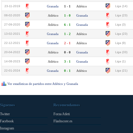
23-11-2019
Granada
1 - 1
Atlético
Liga (14)
08-02-2020
Atlético
1 - 0
Granada
Liga (23)
27-09-2020
Atlético
6 - 1
Granada
Liga (3)
13-02-2021
Granada
1 - 2
Atlético
Liga (23)
22-12-2021
Granada
2 - 1
Atlético
Liga (9)
20-04-2022
Atlético
0 - 0
Granada
Liga (33)
14-08-2023
Atlético
3 - 1
Granada
Liga (1)
22-01-2024
Granada
0 - 1
Atlético
Liga (21)
Ver estadísticas de partidos entre Atlético y Granada
Síguenos
Recomendamos
Twitter
Forza Atleti
Facebook
Flashscore.es
Instagram