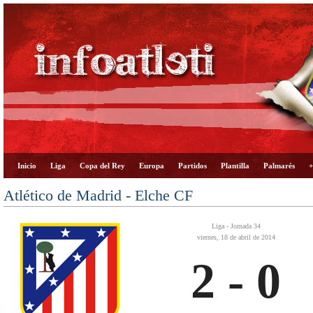
Inicio
Liga
Copa del Rey
Europa
Partidos
Plantilla
Palmarés
+
Atlético de Madrid - Elche CF
Liga - Jornada 34
viernes, 18 de abril de 2014
2 - 0