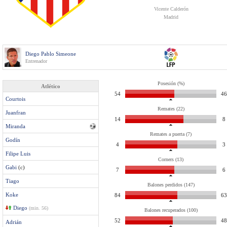
Vicente Calderón
Madrid
Diego Pablo Simeone
Entrenador
Posesión (%)
Atlético
54
46
Courtois
Remates (22)
Juanfran
14
8
Miranda
Remates a puerta (7)
Godín
4
3
Filipe Luis
Corners (13)
Gabi
(c)
7
6
Tiago
Balones perdidos (147)
Koke
84
63
Diego
(min. 56)
Balones recuperados (100)
52
48
Adrián