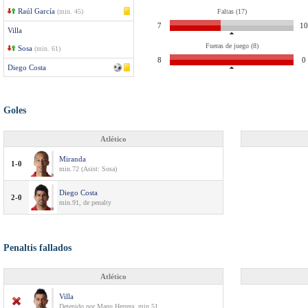
Raúl García
(min. 45)
Faltas (17)
7
10
Villa
Fueras de juego (8)
Sosa
(min. 61)
8
0
Diego Costa
Goles
Atlético
Miranda
1-0
min.72 (Asist: Sosa)
Diego Costa
2-0
min.91, de penalty
Penaltis fallados
Atlético
Villa
Detenido por Manu Herrera, min.51