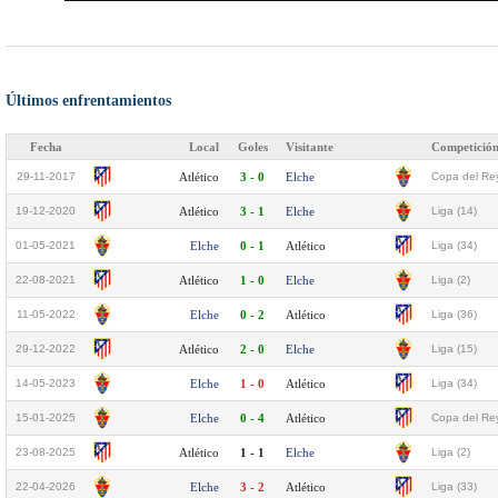
Últimos enfrentamientos
Fecha
Local
Goles
Visitante
Competició
29-11-2017
Atlético
3 - 0
Elche
Copa del Rey
19-12-2020
Atlético
3 - 1
Elche
Liga (14)
01-05-2021
Elche
0 - 1
Atlético
Liga (34)
22-08-2021
Atlético
1 - 0
Elche
Liga (2)
11-05-2022
Elche
0 - 2
Atlético
Liga (36)
29-12-2022
Atlético
2 - 0
Elche
Liga (15)
14-05-2023
Elche
1 - 0
Atlético
Liga (34)
15-01-2025
Elche
0 - 4
Atlético
Copa del Rey
23-08-2025
Atlético
1 - 1
Elche
Liga (2)
22-04-2026
Elche
3 - 2
Atlético
Liga (33)