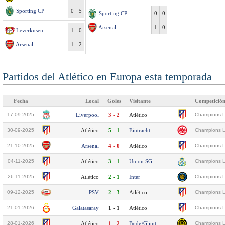
Sporting CP
0
5
Sporting CP
0
0
Arsenal
1
0
Leverkusen
1
0
Arsenal
1
2
Partidos del Atlético en Europa esta temporada
Fecha
Local
Goles
Visitante
Competició
17-09-2025
Liverpool
3 - 2
Atlético
Champions L
30-09-2025
Atlético
5 - 1
Eintracht
Champions L
21-10-2025
Arsenal
4 - 0
Atlético
Champions L
04-11-2025
Atlético
3 - 1
Union SG
Champions L
26-11-2025
Atlético
2 - 1
Inter
Champions L
09-12-2025
PSV
2 - 3
Atlético
Champions L
21-01-2026
Galatasaray
1 - 1
Atlético
Champions L
28-01-2026
Atlético
1 - 2
Bodø/Glimt
Champions L