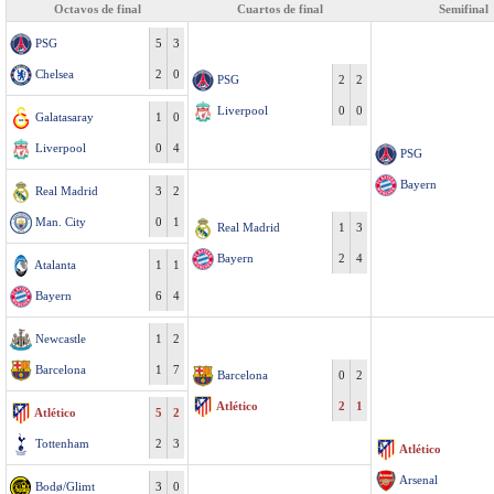
Octavos de final
Cuartos de final
Semifinal
PSG
5
3
Chelsea
2
0
PSG
2
2
Liverpool
0
0
Galatasaray
1
0
Liverpool
0
4
PSG
Bayern
Real Madrid
3
2
Man. City
0
1
Real Madrid
1
3
Bayern
2
4
Atalanta
1
1
Bayern
6
4
Newcastle
1
2
Barcelona
1
7
Barcelona
0
2
Atlético
2
1
Atlético
5
2
Tottenham
2
3
Atlético
Arsenal
Bodø/Glimt
3
0