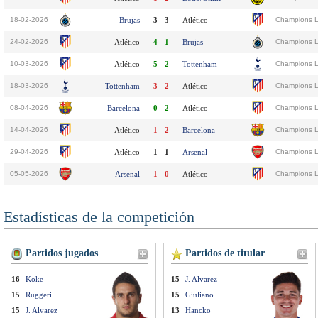
18-02-2026
Brujas
3 - 3
Atlético
Champions L
24-02-2026
Atlético
4 - 1
Brujas
Champions L
10-03-2026
Atlético
5 - 2
Tottenham
Champions L
18-03-2026
Tottenham
3 - 2
Atlético
Champions L
08-04-2026
Barcelona
0 - 2
Atlético
Champions L
14-04-2026
Atlético
1 - 2
Barcelona
Champions L
29-04-2026
Atlético
1 - 1
Arsenal
Champions L
05-05-2026
Arsenal
1 - 0
Atlético
Champions L
Estadísticas de la competición
Partidos jugados
Partidos de titular
16
Koke
15
J. Alvarez
15
Ruggeri
15
Giuliano
15
J. Alvarez
13
Hancko