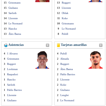
15
Griezmann
13
Ruggeri
15
Giuliano
13
Llorente
14
Sørloth
12
Oblak
14
Llorente
11
Koke
14
Le Normand
10
Griezmann
13
Hancko
9
Le Normand
13
Álex Baena
8
Pubill
Asistencias
Tarjetas amarillas
4
J. Alvarez
4
Pubill
4
Griezmann
2
Almada
3
Ruggeri
2
Ruggeri
2
Lookman
2
Álex Baena
1
Raspadori
2
Pablo Barrios
1
Hancko
2
Llorente
1
Sørloth
2
Koke
1
Pablo Barrios
2
Giuliano
1
Llorente
2
Lenglet
1
Giuliano
2
Le Normand