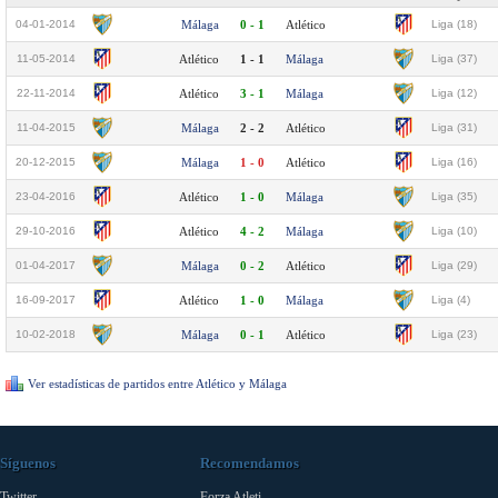
04-01-2014
Málaga
0 - 1
Atlético
Liga (18)
11-05-2014
Atlético
1 - 1
Málaga
Liga (37)
22-11-2014
Atlético
3 - 1
Málaga
Liga (12)
11-04-2015
Málaga
2 - 2
Atlético
Liga (31)
20-12-2015
Málaga
1 - 0
Atlético
Liga (16)
23-04-2016
Atlético
1 - 0
Málaga
Liga (35)
29-10-2016
Atlético
4 - 2
Málaga
Liga (10)
01-04-2017
Málaga
0 - 2
Atlético
Liga (29)
16-09-2017
Atlético
1 - 0
Málaga
Liga (4)
10-02-2018
Málaga
0 - 1
Atlético
Liga (23)
Ver estadísticas de partidos entre Atlético y Málaga
Síguenos
Recomendamos
Twitter
Forza Atleti