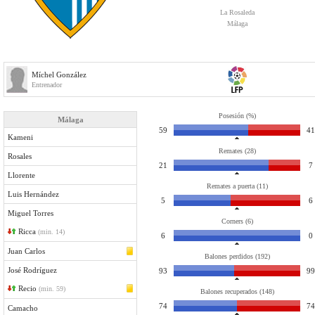
La Rosaleda
Málaga
Míchel González
Entrenador
Posesión (%)
Málaga
59
41
Kameni
Remates (28)
Rosales
21
7
Llorente
Remates a puerta (11)
Luis Hernández
5
6
Miguel Torres
Corners (6)
Ricca
(min. 14)
6
0
Juan Carlos
Balones perdidos (192)
José Rodríguez
93
99
Recio
(min. 59)
Balones recuperados (148)
74
74
Camacho