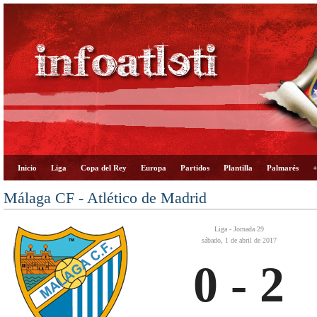
Inicio
Liga
Copa del Rey
Europa
Partidos
Plantilla
Palmarés
+
Málaga CF - Atlético de Madrid
Liga - Jornada 29
sábado, 1 de abril de 2017
0 - 2