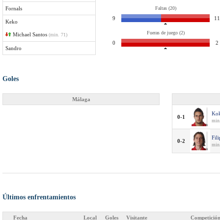
Fornals
Faltas (20)
9
11
Keko
Fueras de juego (2)
Michael Santos
(min. 71)
0
2
Sandro
Goles
Málaga
Ko
0-1
min.
Fil
0-2
min.
Últimos enfrentamientos
Fecha
Local
Goles
Visitante
Competició