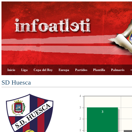
Inicio
Liga
Copa del Rey
Europa
Partidos
Plantilla
Palmarés
+
SD Huesca
4
3
3
2
1