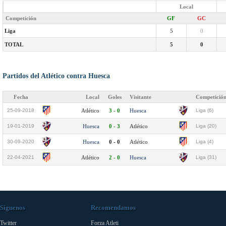
Local
Competición
GF
GC
Liga
5
0
TOTAL
5
0
Partidos del Atlético contra Huesca
Fecha
Local
Goles
Visitante
Competició
25-09-2018
Atlético
3 - 0
Huesca
Liga (6)
19-01-2019
Huesca
0 - 3
Atlético
Liga (20)
30-09-2020
Huesca
0 - 0
Atlético
Liga (4)
22-04-2021
Atlético
2 - 0
Huesca
Liga (31)
Síguenos
Recomendamos
Twitter
Forza Atleti