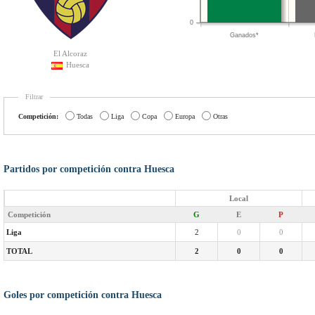
0
Ganados*
El Alcoraz
Huesca
Filtrar
Competición:
Todas
Liga
Copa
Europa
Otras
Partidos por competición contra Huesca
Local
Competición
G
E
P
Liga
2
0
0
TOTAL
2
0
0
Goles por competición contra Huesca