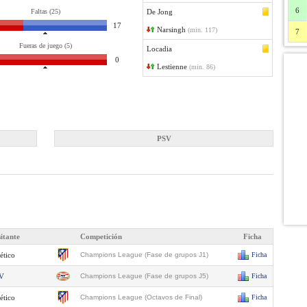
6
Faltas (25)
De Jong
17
Narsingh
(min. 117)
7
Fueras de juego (5)
Locadia
0
Lestienne
(min. 86)
PSV
sitante
Competición
Ficha
ético
Champions League (Fase de grupos J1)
Ficha
V
Champions League (Fase de grupos J5)
Ficha
ético
Champions League (Octavos de Final)
Ficha