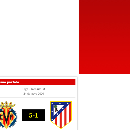
imo partido
Liga - Jornada 38
24 de mayo 2026
5-1