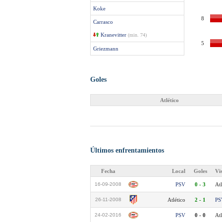
Koke
8
Carrasco
Kranevitter
(min. 74)
5
Griezmann
Goles
Atlético
Últimos enfrentamientos
Fecha
Local
Goles
Vi
16-09-2008
PSV
0 - 3
Atl
26-11-2008
Atlético
2 - 1
PS
24-02-2016
PSV
0 - 0
Atl