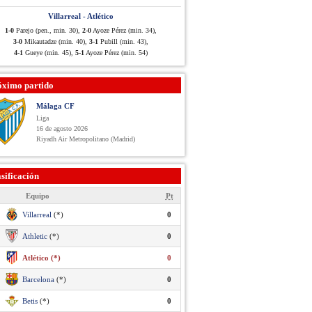
Villarreal - Atlético
1-0
Parejo (pen., min. 30),
2-0
Ayoze Pérez (min. 34),
3-0
Mikautadze (min. 40),
3-1
Pubill (min. 43),
4-1
Gueye (min. 45),
5-1
Ayoze Pérez (min. 54)
óximo partido
Málaga CF
Liga
16 de agosto 2026
Riyadh Air Metropolitano (Madrid)
sificación
Equipo
Pt
Villarreal
(*)
0
Athletic
(*)
0
Atlético (*)
0
Barcelona
(*)
0
Betis
(*)
0