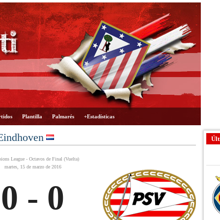
tidos
Plantilla
Palmarés
+Estadísticas
 Eindhoven
Últ
ons League - Octavos de Final (Vuelta)
martes, 15 de marzo de 2016
0 - 0