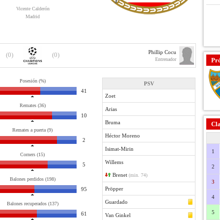
Vicente Calderón
Madrid
Phillip Cocu
(0)
(0)
Entrenador
Pr
Posesión (%)
PSV
41
Zoet
Remates (36)
Arias
10
Bruma
Cla
Remates a puerta (9)
Héctor Moreno
2
Isimat-Mirin
1
Corners (15)
Willems
5
2
Brenet
(min. 74)
Balones perdidos (198)
3
Pröpper
95
4
Guardado
Balones recuperados (137)
5
61
Van Ginkel