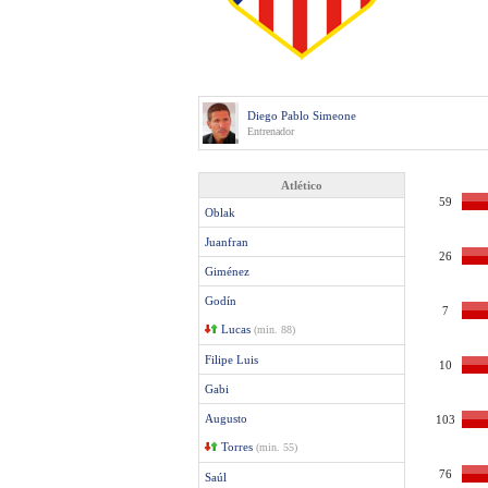
Diego Pablo Simeone
Entrenador
Atlético
59
Oblak
Juanfran
26
Giménez
Godín
7
Lucas
(min. 88)
Filipe Luis
10
Gabi
Augusto
103
Torres
(min. 55)
76
Saúl