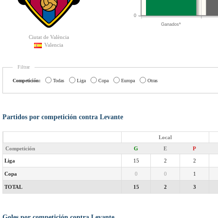
0
Ganados*
Ciutat de València
Valencia
Filtrar
Competición:
Todas
Liga
Copa
Europa
Otras
Partidos por competición contra Levante
Local
Competición
G
E
P
Liga
15
2
2
Copa
0
0
1
TOTAL
15
2
3
Goles por competición contra Levante