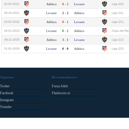
20-02-2021
Atlético
0 - 2
Levante
Liga (24)
28-10-2021
Levante
2 - 2
Atlético
Liga (11)
16-02-2022
Atlético
0 - 1
Levante
Liga (21)
18-01-2023
Levante
0 - 2
Atlético
Copa del Rey
08-11-2025
Atlético
3 - 1
Levante
Liga (12)
31-01-2026
Levante
0 - 0
Atlético
Liga (22)
Síguenos
Recomendamos
Twitter
Forza Atleti
Facebook
Flashscore.es
Instagram
Youtube