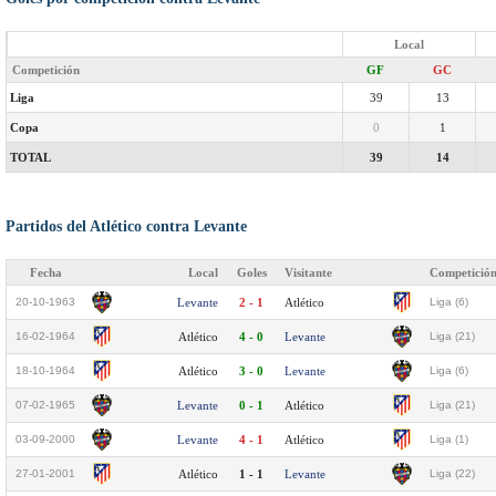
Local
Competición
GF
GC
Liga
39
13
Copa
0
1
TOTAL
39
14
Partidos del Atlético contra Levante
Fecha
Local
Goles
Visitante
Competició
20-10-1963
Levante
2 - 1
Atlético
Liga (6)
16-02-1964
Atlético
4 - 0
Levante
Liga (21)
18-10-1964
Atlético
3 - 0
Levante
Liga (6)
07-02-1965
Levante
0 - 1
Atlético
Liga (21)
03-09-2000
Levante
4 - 1
Atlético
Liga (1)
27-01-2001
Atlético
1 - 1
Levante
Liga (22)