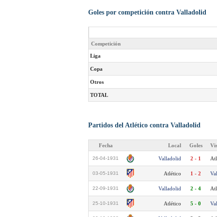
Goles por competición contra Valladolid
Competición
Liga
Copa
Otros
TOTAL
Partidos del Atlético contra Valladolid
Fecha
Local
Goles
Vi
26-04-1931
Valladolid
2 - 1
Atl
03-05-1931
Atlético
1 - 2
Va
22-09-1931
Valladolid
2 - 4
Atl
25-10-1931
Atlético
5 - 0
Va