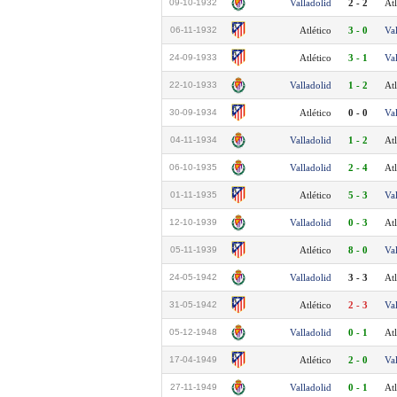
09-10-1932
Valladolid
2 - 2
Atl
06-11-1932
Atlético
3 - 0
Va
24-09-1933
Atlético
3 - 1
Va
22-10-1933
Valladolid
1 - 2
Atl
30-09-1934
Atlético
0 - 0
Va
04-11-1934
Valladolid
1 - 2
Atl
06-10-1935
Valladolid
2 - 4
Atl
01-11-1935
Atlético
5 - 3
Va
12-10-1939
Valladolid
0 - 3
Atl
05-11-1939
Atlético
8 - 0
Va
24-05-1942
Valladolid
3 - 3
Atl
31-05-1942
Atlético
2 - 3
Va
05-12-1948
Valladolid
0 - 1
Atl
17-04-1949
Atlético
2 - 0
Va
27-11-1949
Valladolid
0 - 1
Atl