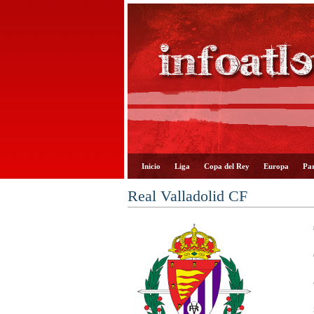
Inicio
Liga
Copa del Rey
Europa
Par
Real Valladolid CF