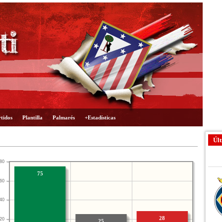
tidos
Plantilla
Palmarés
+Estadísticas
Últ
80
75
60
40
28
20
25