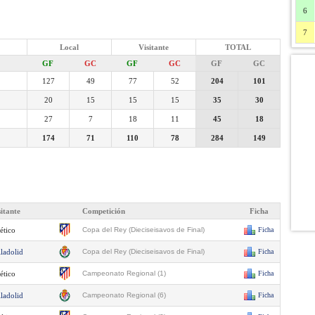
6
7
Local
Visitante
TOTAL
GF
GC
GF
GC
GF
GC
127
49
77
52
204
101
20
15
15
15
35
30
27
7
18
11
45
18
174
71
110
78
284
149
sitante
Competición
Ficha
ético
Copa del Rey (Dieciseisavos de Final)
Ficha
lladolid
Copa del Rey (Dieciseisavos de Final)
Ficha
ético
Campeonato Regional (1)
Ficha
lladolid
Campeonato Regional (6)
Ficha