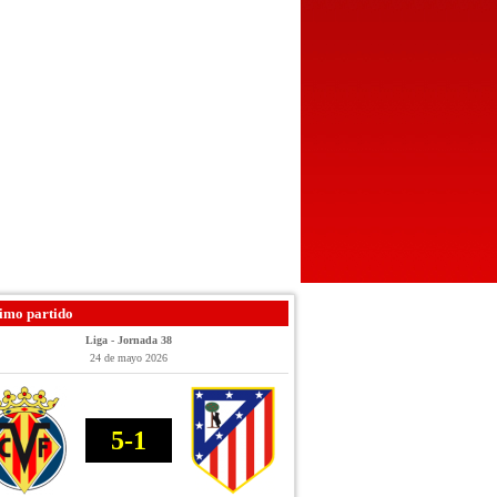
imo partido
Liga - Jornada 38
24 de mayo 2026
5-1