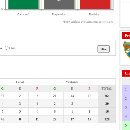
0
Ganados*
Empatados*
Perdidos*
*Por el Atlético de Madrid, partidos oficiales
Pr
pa
Otras
Cla
Local
Visitante
G
E
P
G
E
P
TOTAL
1
37
2
7
21
13
12
92
2
4
3
4
2
3
4
20
3
5
3
0
6
1
1
16
4
46
8
11
29
17
17
128
5