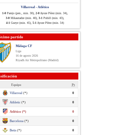
Villarreal - Atlético
1-0
Parejo (pen., min. 30),
2-0
Ayoze Pérez (min. 34),
3-0
Mikautadze (min. 40),
3-1
Pubill (min. 43),
4-1
Gueye (min. 45),
5-1
Ayoze Pérez (min. 54)
óximo partido
Málaga CF
Liga
16 de agosto 2026
Riyadh Air Metropolitano (Madrid)
sificación
Equipo
Pt
Villarreal
(*)
0
Athletic
(*)
0
Atlético (*)
0
Barcelona
(*)
0
Betis
(*)
0