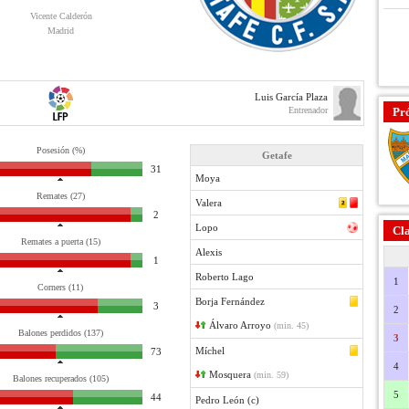
Vicente Calderón
Madrid
Luis García Plaza
Entrenador
Pr
Posesión (%)
Getafe
31
Moya
Remates (27)
Valera
2
Lopo
Cla
Remates a puerta (15)
Alexis
1
Roberto Lago
1
Corners (11)
Borja Fernández
3
2
Álvaro Arroyo
(min. 45)
Balones perdidos (137)
3
Míchel
73
4
Mosquera
(min. 59)
Balones recuperados (105)
5
44
Pedro León (c)