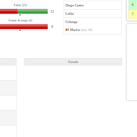
6
Faltas (22)
Diego Castro
12
Lafita
7
Fueras de juego (4)
Colunga
0
Marica
(min. 68)
Getafe