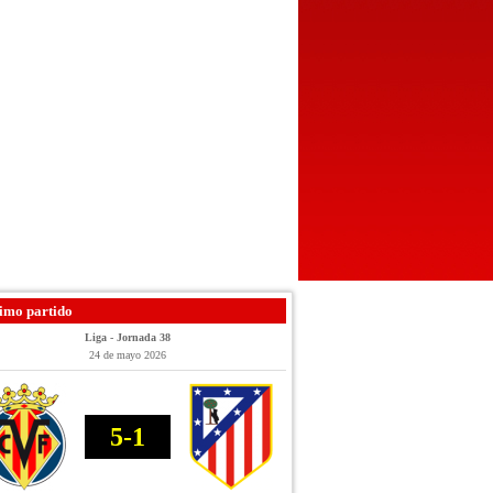
imo partido
Liga - Jornada 38
24 de mayo 2026
5-1