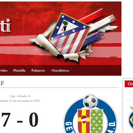
tidos
Plantilla
Palmarés
+Estadísticas
CF
Últ
Liga - Jornada 14
sábado, 23 de noviembre de 2013
7 - 0