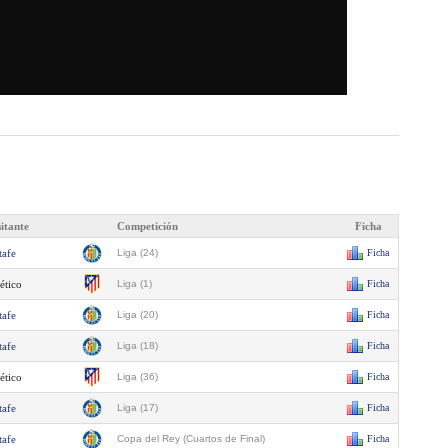
sitante
Competición
Ficha
tafe
Liga (24)
Ficha
ético
Liga (1)
Ficha
tafe
Liga (20)
Ficha
tafe
Liga (18)
Ficha
ético
Liga (36)
Ficha
tafe
Liga (17)
Ficha
tafe
Copa del Rey (Cuartos de Final)
Ficha