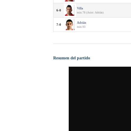
Villa
6-0
min.78 (Asist: Adrián)
Adrián
7-0
min.93
Resumen del partido