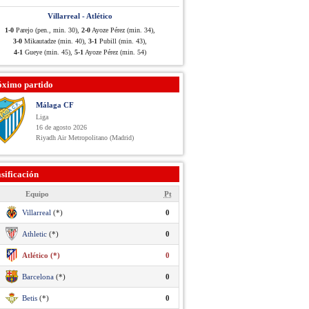
Villarreal - Atlético
1-0
Parejo (pen., min. 30),
2-0
Ayoze Pérez (min. 34),
3-0
Mikautadze (min. 40),
3-1
Pubill (min. 43),
4-1
Gueye (min. 45),
5-1
Ayoze Pérez (min. 54)
óximo partido
Málaga CF
Liga
16 de agosto 2026
Riyadh Air Metropolitano (Madrid)
sificación
Equipo
Pt
Villarreal
(*)
0
Athletic
(*)
0
Atlético (*)
0
Barcelona
(*)
0
Betis
(*)
0