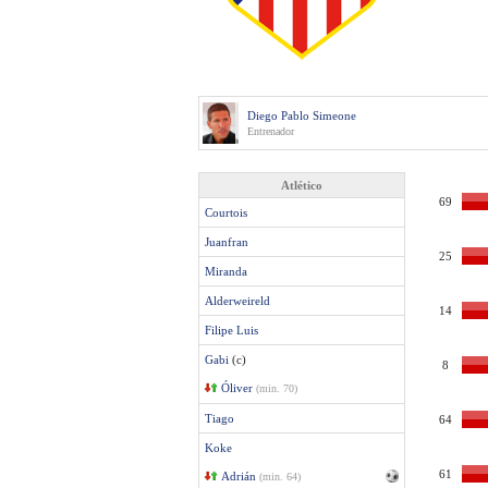
Diego Pablo Simeone
Entrenador
Atlético
69
Courtois
Juanfran
25
Miranda
Alderweireld
14
Filipe Luis
Gabi
(c)
8
Óliver
(min. 70)
Tiago
64
Koke
61
Adrián
(min. 64)