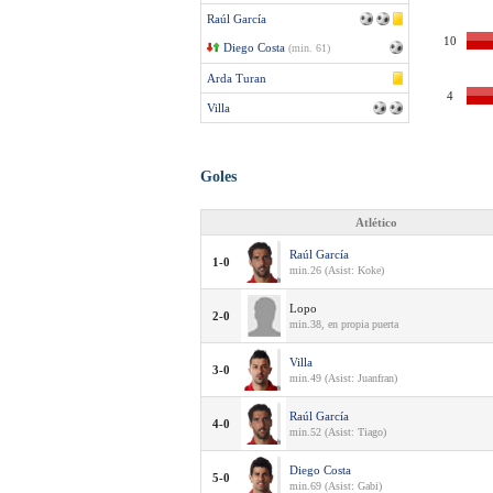
Raúl García
10
Diego Costa
(min. 61)
Arda Turan
4
Villa
Goles
Atlético
Raúl García
1-0
min.26 (Asist: Koke)
Lopo
2-0
min.38, en propia puerta
Villa
3-0
min.49 (Asist: Juanfran)
Raúl García
4-0
min.52 (Asist: Tiago)
Diego Costa
5-0
min.69 (Asist: Gabi)