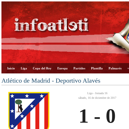
Inicio
Liga
Copa del Rey
Europa
Partidos
Plantilla
Palmarés
+
Atlético de Madrid - Deportivo Alavés
Liga - Jornada 16
sábado, 16 de diciembre de 2017
1 - 0