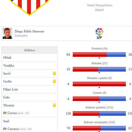
Wanda Metropolitano
Madrid
Diego Pablo Simeone
Entrenador
Posesión (%)
Atlético
64
36
Oblak
Remates (21)
Vrsaljko
10
11
Savić
Remates a puerta (4)
Godín
4
0
Filipe Luis
Corners (8)
Gabi
4
4
Thomas
Balones perdidos (312)
Correa
(min. 45)
156
15
Saúl
Balones recuperados (132)
70
62
Carrasco
(min. 68)