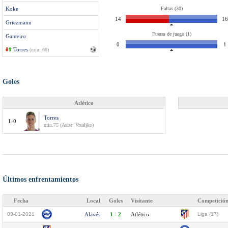
Koke
Faltas (30)
14
16
Griezmann
Fueras de juego (1)
Gameiro
0
1
Torres
(min. 68)
Goles
Atlético
Torres
1-0
min.75 (Asist: Vrsaljko)
Últimos enfrentamientos
Fecha
Local
Goles
Visitante
Competició
03-01-2021
Alavés
1 - 2
Atlético
Liga (17)