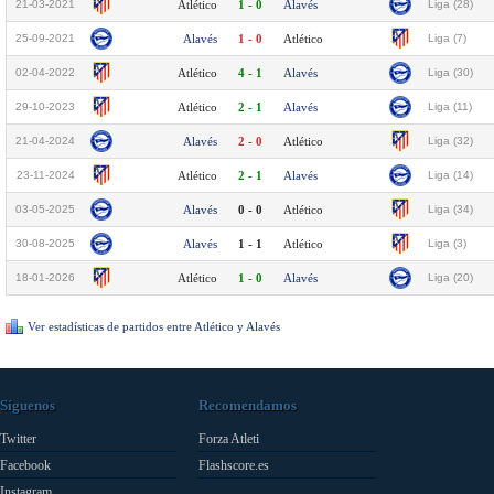
21-03-2021
Atlético
1 - 0
Alavés
Liga (28)
25-09-2021
Alavés
1 - 0
Atlético
Liga (7)
02-04-2022
Atlético
4 - 1
Alavés
Liga (30)
29-10-2023
Atlético
2 - 1
Alavés
Liga (11)
21-04-2024
Alavés
2 - 0
Atlético
Liga (32)
23-11-2024
Atlético
2 - 1
Alavés
Liga (14)
03-05-2025
Alavés
0 - 0
Atlético
Liga (34)
30-08-2025
Alavés
1 - 1
Atlético
Liga (3)
18-01-2026
Atlético
1 - 0
Alavés
Liga (20)
Ver estadísticas de partidos entre Atlético y Alavés
Síguenos
Recomendamos
Twitter
Forza Atleti
Facebook
Flashscore.es
Instagram