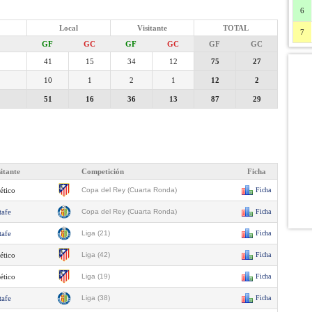
6
Local
Visitante
TOTAL
7
GF
GC
GF
GC
GF
GC
41
15
34
12
75
27
10
1
2
1
12
2
51
16
36
13
87
29
sitante
Competición
Ficha
ético
Copa del Rey (Cuarta Ronda)
Ficha
tafe
Copa del Rey (Cuarta Ronda)
Ficha
tafe
Liga (21)
Ficha
ético
Liga (42)
Ficha
ético
Liga (19)
Ficha
tafe
Liga (38)
Ficha