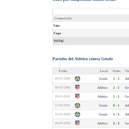
Competición
Liga
Copa
TOTAL
Partidos del Atlético contra Getafe
Fecha
Local
Goles
Vi
30-01-1980
Getafe
1 - 2
Atl
06-02-1980
Atlético
2 - 1
Ge
20-01-2001
Atlético
2 - 1
Ge
17-06-2001
Getafe
0 - 1
Atl
15-01-2005
Getafe
1 - 1
Atl
29-05-2005
Atlético
2 - 2
Ge