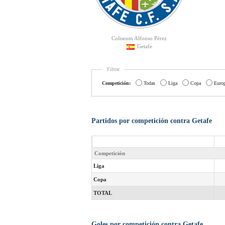
Coliseum Alfonso Pérez
Getafe
Filtrar
Competición:
Todas
Liga
Copa
Euro
Partidos por competición contra Getafe
Competición
Liga
Copa
TOTAL
Goles por competición contra Getafe