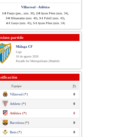
Villarreal - Atlético
1-0
Parejo (pen., min. 30),
2-0
Ayoze Pérez (min. 34),
3-0
Mikautadze (min. 40),
3-1
Pubill (min. 43),
4-1
Gueye (min. 45),
5-1
Ayoze Pérez (min. 54)
óximo partido
Málaga CF
Liga
16 de agosto 2026
Riyadh Air Metropolitano (Madrid)
sificación
Equipo
Pt
Villarreal
(*)
0
Athletic
(*)
0
Atlético (*)
0
Barcelona
(*)
0
Betis
(*)
0