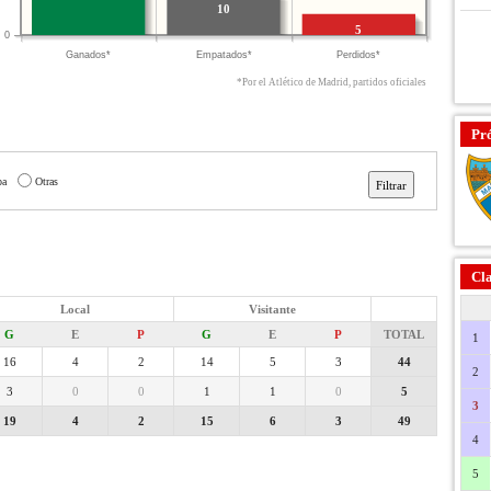
10
5
0
Ganados*
Empatados*
Perdidos*
*Por el Atlético de Madrid, partidos oficiales
Pr
pa
Otras
Cla
Local
Visitante
G
E
P
G
E
P
TOTAL
1
16
4
2
14
5
3
44
2
3
0
0
1
1
0
5
3
19
4
2
15
6
3
49
4
5