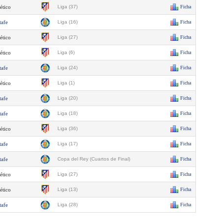
ético
Liga (37)
Ficha
tafe
Liga (16)
Ficha
ético
Liga (27)
Ficha
ético
Liga (6)
Ficha
tafe
Liga (24)
Ficha
ético
Liga (1)
Ficha
tafe
Liga (20)
Ficha
tafe
Liga (18)
Ficha
ético
Liga (36)
Ficha
tafe
Liga (17)
Ficha
tafe
Copa del Rey (Cuartos de Final)
Ficha
ético
Liga (27)
Ficha
ético
Liga (13)
Ficha
tafe
Liga (28)
Ficha