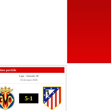
imo partido
Liga - Jornada 38
24 de mayo 2026
5-1