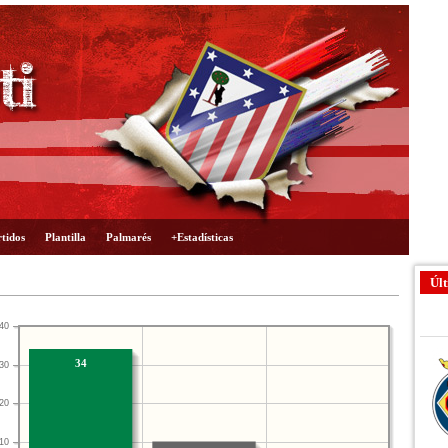
tidos
Plantilla
Palmarés
+Estadísticas
Últ
40
34
30
20
10