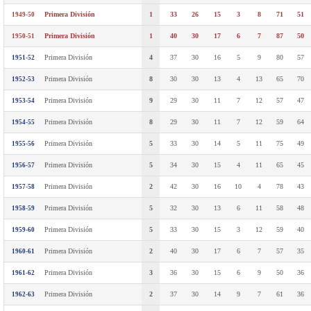
Primera División
1
33
26
15
3
8
71
51
1949-50
Primera División
1
40
30
17
6
7
87
50
1950-51
Primera División
4
37
30
16
5
9
80
57
1951-52
Primera División
8
30
30
13
4
13
65
70
1952-53
Primera División
9
29
30
11
7
12
57
47
1953-54
Primera División
8
29
30
11
7
12
59
64
1954-55
Primera División
5
33
30
14
5
11
75
49
1955-56
Primera División
5
34
30
15
4
11
65
45
1956-57
Primera División
2
42
30
16
10
4
78
43
1957-58
Primera División
5
32
30
13
6
11
58
48
1958-59
Primera División
5
33
30
15
3
12
59
40
1959-60
Primera División
2
40
30
17
6
7
57
35
1960-61
Primera División
3
36
30
15
6
9
50
36
1961-62
Primera División
2
37
30
14
9
7
61
36
1962-63