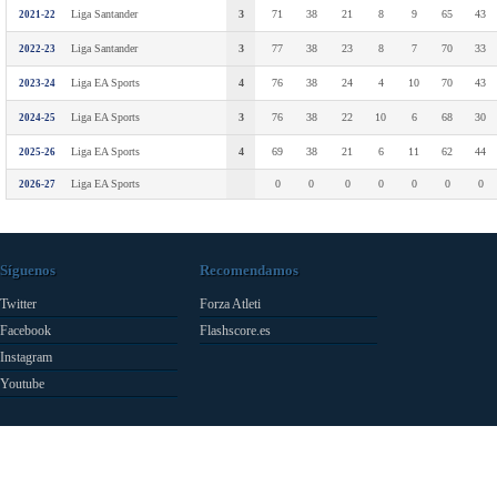
Liga Santander
3
71
38
21
8
9
65
43
2021-22
Liga Santander
3
77
38
23
8
7
70
33
2022-23
Liga EA Sports
4
76
38
24
4
10
70
43
2023-24
Liga EA Sports
3
76
38
22
10
6
68
30
2024-25
Liga EA Sports
4
69
38
21
6
11
62
44
2025-26
Liga EA Sports
0
0
0
0
0
0
0
2026-27
Síguenos
Recomendamos
Twitter
Forza Atleti
Facebook
Flashscore.es
Instagram
Youtube