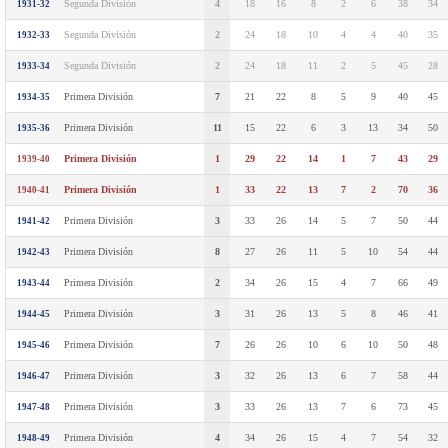
Segunda División
4
18
16
8
2
6
38
34
1931-32
Segunda División
2
24
18
10
4
4
40
35
1932-33
Segunda División
2
24
18
11
2
5
45
28
1933-34
Primera División
7
21
22
8
5
9
40
45
1934-35
Primera División
11
15
22
6
3
13
34
50
1935-36
Primera División
1
29
22
14
1
7
43
29
1939-40
Primera División
1
33
22
13
7
2
70
36
1940-41
Primera División
3
33
26
14
5
7
50
44
1941-42
Primera División
8
27
26
11
5
10
54
44
1942-43
Primera División
2
34
26
15
4
7
66
49
1943-44
Primera División
3
31
26
13
5
8
46
41
1944-45
Primera División
7
26
26
10
6
10
50
48
1945-46
Primera División
3
32
26
13
6
7
58
44
1946-47
Primera División
3
33
26
13
7
6
73
45
1947-48
Primera División
4
34
26
15
4
7
54
32
1948-49