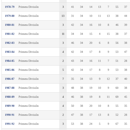
Primera División
3
41
34
14
13
7
55
37
1978-79
Primera División
13
31
34
10
11
13
38
44
1979-80
Primera División
3
42
34
16
10
8
46
39
1980-81
Primera División
11
34
34
15
4
15
38
37
1981-82
Primera División
3
46
34
20
6
8
56
38
1982-83
Primera División
4
42
34
17
8
9
53
47
1983-84
Primera División
2
43
34
16
11
7
51
28
1984-85
Primera División
5
42
34
17
8
9
53
38
1985-86
Primera División
7
35
34
13
9
12
37
40
1986-87
Primera División
3
48
38
19
10
9
60
38
1987-88
Primera División
4
46
38
19
8
11
69
45
1988-89
Primera División
4
50
38
20
10
8
55
35
1989-90
Primera División
2
47
38
17
13
8
52
28
1990-91
Primera División
3
53
38
24
5
9
67
35
1991-92