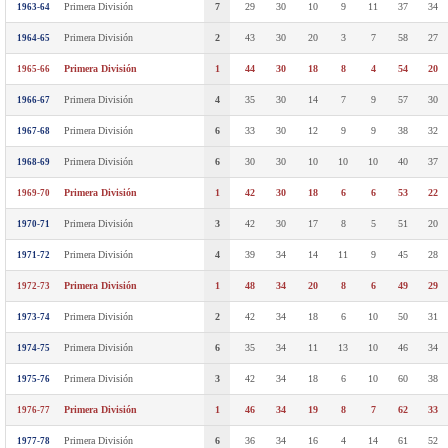
Primera División
7
29
30
10
9
11
37
34
1963-64
Primera División
2
43
30
20
3
7
58
27
1964-65
Primera División
1
44
30
18
8
4
54
20
1965-66
Primera División
4
35
30
14
7
9
57
30
1966-67
Primera División
6
33
30
12
9
9
38
32
1967-68
Primera División
6
30
30
10
10
10
40
37
1968-69
Primera División
1
42
30
18
6
6
53
22
1969-70
Primera División
3
42
30
17
8
5
51
20
1970-71
Primera División
4
39
34
14
11
9
45
28
1971-72
Primera División
1
48
34
20
8
6
49
29
1972-73
Primera División
2
42
34
18
6
10
50
31
1973-74
Primera División
6
35
34
11
13
10
46
34
1974-75
Primera División
3
42
34
18
6
10
60
38
1975-76
Primera División
1
46
34
19
8
7
62
33
1976-77
Primera División
6
36
34
16
4
14
61
52
1977-78