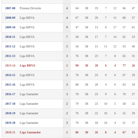
Primera División
4
64
38
19
7
12
66
47
2007-08
Liga BBVA
4
67
38
20
7
11
80
57
2008-09
Liga BBVA
9
47
38
13
8
17
57
61
2009-10
Liga BBVA
7
58
38
17
7
14
62
53
2010-11
Liga BBVA
5
56
38
15
11
12
53
46
2011-12
Liga BBVA
3
76
38
23
7
8
65
31
2012-13
Liga BBVA
1
90
38
28
6
4
77
26
2013-14
Liga BBVA
3
78
38
23
9
6
67
29
2014-15
Liga BBVA
3
88
38
28
4
6
63
18
2015-16
Liga Santander
3
78
38
23
9
6
70
27
2016-17
Liga Santander
2
79
38
23
10
5
58
22
2017-18
Liga Santander
2
76
38
22
10
6
55
29
2018-19
Liga Santander
3
70
38
18
16
4
51
27
2019-20
Liga Santander
1
86
38
26
8
4
67
25
2020-21