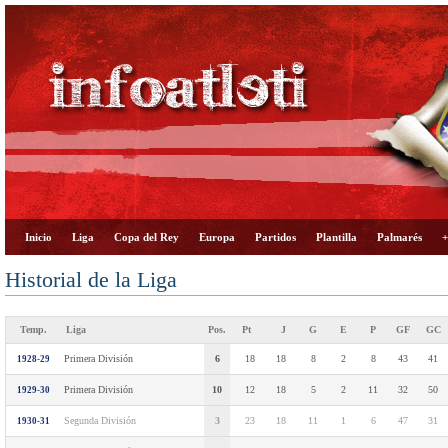
Inicio
Liga
Copa del Rey
Europa
Partidos
Plantilla
Palmarés
+
Historial de la Liga
Temp.
Liga
Pos.
Pt
J
G
E
P
GF
GC
Primera División
6
18
18
8
2
8
43
41
1928-29
Primera División
10
12
18
5
2
11
32
50
1929-30
Segunda División
3
23
18
11
1
6
47
31
1930-31