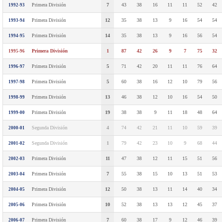
Primera División
7
43
38
16
11
11
52
42
1992-93
Primera División
12
35
38
13
9
16
54
54
1993-94
Primera División
14
35
38
13
9
16
56
54
1994-95
Primera División
1
87
42
26
9
7
75
32
1995-96
Primera División
5
71
42
20
11
11
76
64
1996-97
Primera División
5
60
38
16
12
10
79
56
1997-98
Primera División
13
46
38
12
10
16
54
50
1998-99
Primera División
19
38
38
9
11
18
48
64
1999-00
Segunda División
4
74
42
21
11
10
59
39
2000-01
Segunda División
1
79
42
23
10
9
68
44
2001-02
Primera División
11
47
38
12
11
15
51
56
2002-03
Primera División
7
55
38
15
10
13
51
53
2003-04
Primera División
12
50
38
13
11
14
40
34
2004-05
Primera División
10
52
38
13
13
12
45
37
2005-06
Primera División
7
60
38
17
9
12
46
39
2006-07