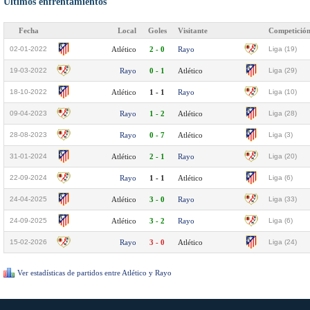
Últimos enfrentamientos
Fecha
Local
Goles
Visitante
Competició
02-01-2022
Atlético
2 - 0
Rayo
Liga (19)
19-03-2022
Rayo
0 - 1
Atlético
Liga (29)
18-10-2022
Atlético
1 - 1
Rayo
Liga (10)
09-04-2023
Rayo
1 - 2
Atlético
Liga (28)
28-08-2023
Rayo
0 - 7
Atlético
Liga (3)
31-01-2024
Atlético
2 - 1
Rayo
Liga (20)
22-09-2024
Rayo
1 - 1
Atlético
Liga (6)
24-04-2025
Atlético
3 - 0
Rayo
Liga (33)
24-09-2025
Atlético
3 - 2
Rayo
Liga (6)
15-02-2026
Rayo
3 - 0
Atlético
Liga (24)
Ver estadísticas de partidos entre Atlético y Rayo