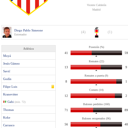
Vicente Calderón
Madrid
Diego Pablo Simeone
(4)
(1)
Entrenador
Posesión (%)
Atlético
41
59
Moyá
Remates (22)
Jesús Gámez
13
9
Savić
Remates a puerta (9)
Godín
8
1
Filipe Luis
Corners (14)
Kranevitter
12
2
Gabi
(min. 72)
Balones perdidos (160)
Thomas
71
89
Koke
Balones recuperados (96)
56
40
Carrasco