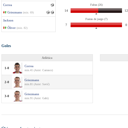
Correa
Faltas (26)
14
12
Griezmann
(min. 69)
Fueras de juego (7)
Jackson
7
0
Óliver
(min. 82)
Goles
Atlético
Correa
1-0
min.41 (Asist: Carrasco)
Griezmann
2-0
min.81 (Asist: Savić)
Griezmann
3-0
min.91 (Asist: Gabi)