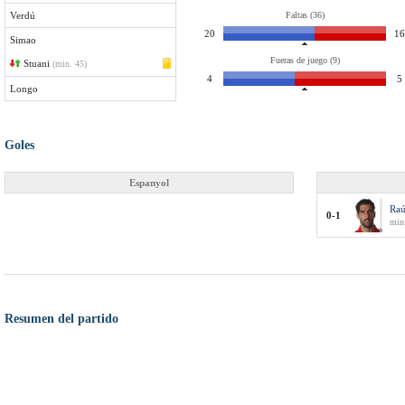
Verdú
Faltas (36)
20
16
Simao
Fueras de juego (9)
Stuani
(min. 45)
4
5
Longo
Goles
Espanyol
Raú
0-1
min.
Resumen del partido