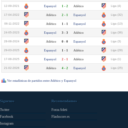
12-09-2021
Espanyol
1 - 2
Atlético
Liga (4)
17-04-2022
Atlético
2 - 1
Espanyol
Liga (32)
06-11-2022
Atlético
1 - 1
Espanyol
Liga (13)
24-05-2023
Espanyol
3 - 3
Atlético
Liga (36)
28-08-2024
Atlético
0 - 0
Espanyol
Liga (3)
29-03-2025
Espanyol
1 - 1
Atlético
Liga (29)
17-08-2025
Espanyol
2 - 1
Atlético
Liga (1)
21-02-2026
Atlético
4 - 2
Espanyol
Liga (25)
Ver estadísticas de partidos entre Atlético y Espanyol
Síguenos
Recomendamos
Twitter
Forza Atleti
Facebook
Flashscore.es
Instagram