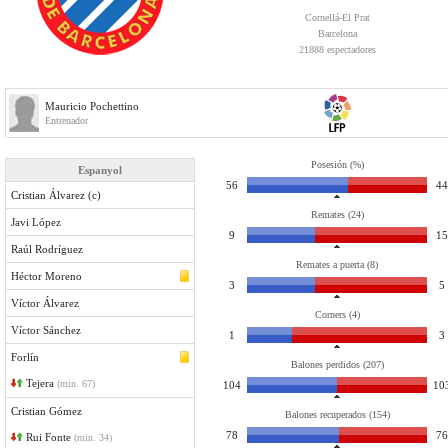
Cornellá-El Prat
Barcelona
21888 espectadores
Mauricio Pochettino
Entrenador
Posesión (%)
Espanyol
56
44
Cristian Álvarez (c)
Remates (24)
Javi López
9
15
Raúl Rodríguez
Remates a puerta (8)
Héctor Moreno
3
5
Víctor Álvarez
Corners (4)
Víctor Sánchez
1
3
Forlín
Balones perdidos (207)
Tejera
(min. 67)
104
10
Cristian Gómez
Balones recuperados (154)
78
76
Rui Fonte
(min. 34)