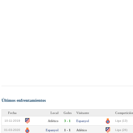
Últimos enfrentamientos
Fecha
Local
Goles
Visitante
Competició
10-11-2019
Atlético
3 - 1
Espanyol
Liga (13)
01-03-2020
Espanyol
1 - 1
Atlético
Liga (26)