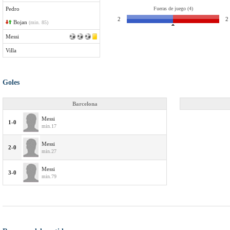
Pedro
Fueras de juego (4)
2
2
Bojan
(min. 85)
Messi
Villa
Goles
Barcelona
Messi
1-0
min.17
Messi
2-0
min.27
Messi
3-0
min.79