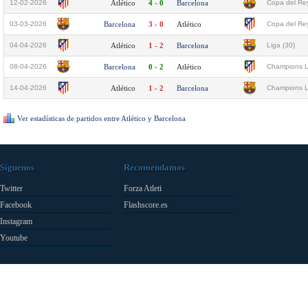
12-02-2026
Atlético
4 - 0
Barcelona
Copa del Rey
03-03-2026
Barcelona
3 - 0
Atlético
Copa del Rey
04-04-2026
Atlético
1 - 2
Barcelona
Liga (30)
08-04-2026
Barcelona
0 - 2
Atlético
Champions L
14-04-2026
Atlético
1 - 2
Barcelona
Champions L
Ver estadísticas de partidos entre Atlético y Barcelona
Síguenos
Recomendamos
Twitter
Forza Atleti
Facebook
Flashscore.es
Instagram
Youtube