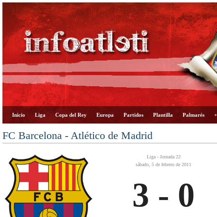
Inicio
Liga
Copa del Rey
Europa
Partidos
Plantilla
Palmarés
+
FC Barcelona - Atlético de Madrid
Liga - Jornada 22
sábado, 5 de febrero de 2011
3 - 0