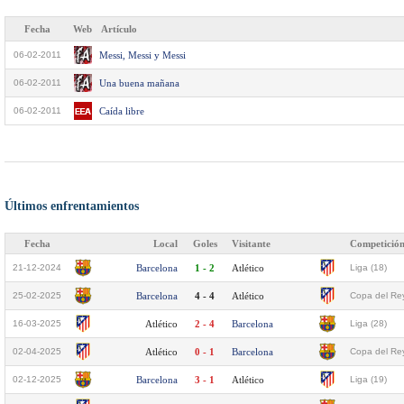
Fecha
Web
Artículo
06-02-2011
Messi, Messi y Messi
06-02-2011
Una buena mañana
06-02-2011
Caída libre
Últimos enfrentamientos
Fecha
Local
Goles
Visitante
Competició
21-12-2024
Barcelona
1 - 2
Atlético
Liga (18)
25-02-2025
Barcelona
4 - 4
Atlético
Copa del Rey
16-03-2025
Atlético
2 - 4
Barcelona
Liga (28)
02-04-2025
Atlético
0 - 1
Barcelona
Copa del Rey
02-12-2025
Barcelona
3 - 1
Atlético
Liga (19)