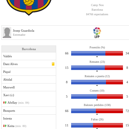
Camp Nou
Barcelona
84766 espectadores
Josep Guardiola
Entrenador
Posesión (%)
Barcelona
66
34
Valdés
Remates (23)
Dani Alves
15
8
Piqué
Remates a puerta (12)
Abidal
8
4
Maxwell
Corners (10)
Xavi (c)
5
5
Afellay
(min. 84)
Balones perdidos (138)
Busquets
66
72
Iniesta
Faltas (26)
11
15
Keita
(min. 80)