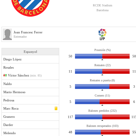
RCDE Stadium
Barcelona
Joan Francesc Ferrer
Entrenador
Posesión (%)
Espanyol
50
50
Diego López
Remates (22)
Rosales
11
11
Víctor Sánchez
(min. 85)
Remates a puerta (8)
Naldo
5
3
Mario Hermoso
Corners (11)
Pedrosa
5
6
Marc Roca
Balones perdidos (232)
Granero
117
11
Darder
Balones recuperados (103)
48
55
Melendo