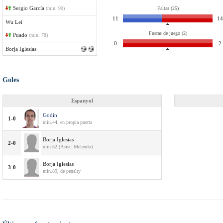
Sergio García
(min. 90)
Faltas (25)
11
14
Wu Lei
Fueras de juego (2)
Puado
(min. 78)
0
2
Borja Iglesias
Goles
Espanyol
Godín
1-0
min.44, en propia puerta
Borja Iglesias
2-0
min.52 (Asist: Melendo)
Borja Iglesias
3-0
min.89, de penalty