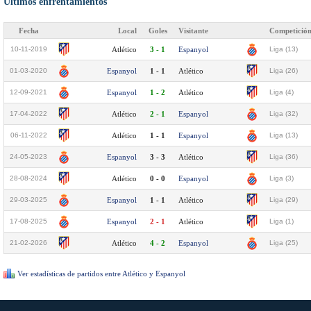
Últimos enfrentamientos
Fecha
Local
Goles
Visitante
Competició
10-11-2019
Atlético
3 - 1
Espanyol
Liga (13)
01-03-2020
Espanyol
1 - 1
Atlético
Liga (26)
12-09-2021
Espanyol
1 - 2
Atlético
Liga (4)
17-04-2022
Atlético
2 - 1
Espanyol
Liga (32)
06-11-2022
Atlético
1 - 1
Espanyol
Liga (13)
24-05-2023
Espanyol
3 - 3
Atlético
Liga (36)
28-08-2024
Atlético
0 - 0
Espanyol
Liga (3)
29-03-2025
Espanyol
1 - 1
Atlético
Liga (29)
17-08-2025
Espanyol
2 - 1
Atlético
Liga (1)
21-02-2026
Atlético
4 - 2
Espanyol
Liga (25)
Ver estadísticas de partidos entre Atlético y Espanyol