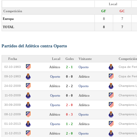
Local
Competición
GF
GC
Europa
8
7
TOTAL
8
7
Partidos del Atlético contra Oporto
Fecha
Local
Goles
Visitante
Competició
02-10-1963
Atlético
2 - 1
Oporto
Copa de Feri
09-10-1963
Oporto
0 - 0
Atlético
Copa de Feri
24-02-2009
Atlético
2 - 2
Oporto
Champions L
11-03-2009
Oporto
0 - 0
Atlético
Champions L
30-09-2009
Oporto
2 - 0
Atlético
Champions L
08-12-2009
Atlético
0 - 3
Oporto
Champions L
01-10-2013
Oporto
1 - 2
Atlético
Champions L
11-12-2013
Atlético
2 - 0
Oporto
Champions L