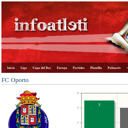
Inicio
Liga
Copa del Rey
Europa
Partidos
Plantilla
Palmarés
+
FC Oporto
6
5
4
2