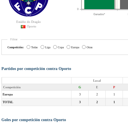
0
Ganados*
Estádio do Dragão
Oporto
Filtrar
Competición:
Todas
Liga
Copa
Europa
Otras
Partidos por competición contra Oporto
Local
Competición
G
E
P
Europa
3
2
1
TOTAL
3
2
1
Goles por competición contra Oporto