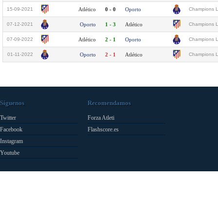
15-09-2021
Atlético
0 - 0
Oporto
Champions L
07-12-2021
Oporto
1 - 3
Atlético
Champions L
07-09-2022
Atlético
2 - 1
Oporto
Champions L
01-11-2022
Oporto
2 - 1
Atlético
Champions L
Síguenos
Recomendamos
Twitter
Forza Atleti
Facebook
Flashscore.es
Instagram
Youtube