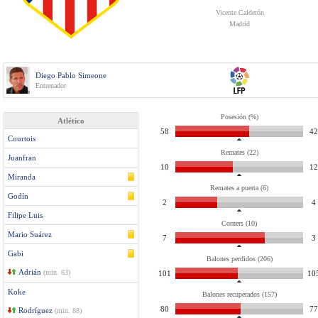
Vicente Calderón
Madrid
Diego Pablo Simeone
Entrenador
Posesión (%)
Atlético
58
42
Courtois
Remates (22)
Juanfran
10
12
Miranda
Remates a puerta (6)
Godín
2
4
Filipe Luis
Corners (10)
Mario Suárez
7
3
Gabi
Balones perdidos (206)
Adrián
(min. 63)
101
10
Koke
Balones recuperados (157)
80
77
Rodríguez
(min. 88)