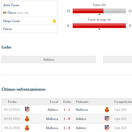
Arda Turan
Faltas (26)
15
11
Óliver
(min. 58)
Fueras de juego (6)
Diego Costa
6
0
Falcao
Goles
Atlético
Últimos enfrentamientos
Fecha
Local
Goles
Visitante
Competició
04-12-2021
Atlético
1 - 2
Mallorca
Liga (16)
09-04-2022
Mallorca
1 - 0
Atlético
Liga (31)
09-11-2022
Mallorca
1 - 0
Atlético
Liga (14)