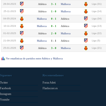
26-04-2023
Atlético
3 - 1
Mallorca
Liga (31)
25-11-2023
Atlético
1 - 0
Mallorca
Liga (14)
04-05-2024
Mallorca
0 - 1
Atlético
Liga (34)
10-11-2024
Mallorca
0 - 1
Atlético
Liga (13)
01-02-2025
Atlético
2 - 0
Mallorca
Liga (22)
21-09-2025
Mallorca
1 - 1
Atlético
Liga (5)
25-01-2026
Atlético
3 - 0
Mallorca
Liga (21)
Ver estadísticas de partidos entre Atlético y Mallorca
Síguenos
Recomendamos
Twitter
Forza Atleti
Facebook
Flashscore.es
Instagram
Youtube