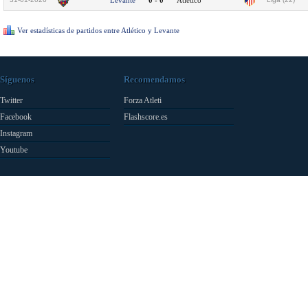
Levante
0 - 0
Atlético
Ver estadísticas de partidos entre Atlético y Levante
Síguenos
Recomendamos
Twitter
Forza Atleti
Facebook
Flashscore.es
Instagram
Youtube