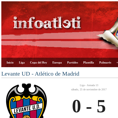
Inicio
Liga
Copa del Rey
Europa
Partidos
Plantilla
Palmarés
+
Levante UD - Atlético de Madrid
Liga - Jornada 13
sábado, 25 de noviembre de 2017
0 - 5