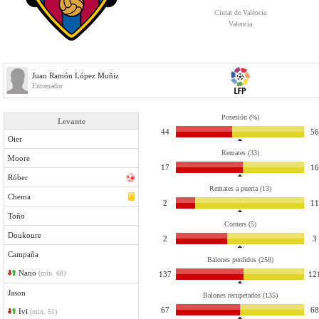
Ciutat de València
Valencia
Juan Ramón López Muñiz
Entrenador
Posesión (%)
Levante
44
56
Oier
Remates (33)
Moore
17
16
Róber
Remates a puerta (13)
Chema
2
11
Toño
Corners (5)
Doukoure
2
3
Campaña
Balones perdidos (258)
Nano
(min. 68)
137
12
Jason
Balones recuperados (135)
67
68
Ivi
(min. 51)