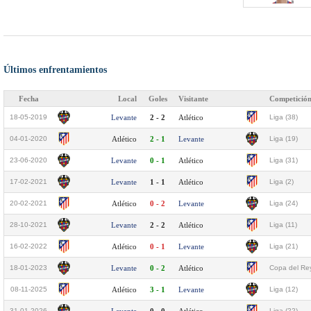
Últimos enfrentamientos
Fecha
Local
Goles
Visitante
Competició
18-05-2019
Levante
2 - 2
Atlético
Liga (38)
04-01-2020
Atlético
2 - 1
Levante
Liga (19)
23-06-2020
Levante
0 - 1
Atlético
Liga (31)
17-02-2021
Levante
1 - 1
Atlético
Liga (2)
20-02-2021
Atlético
0 - 2
Levante
Liga (24)
28-10-2021
Levante
2 - 2
Atlético
Liga (11)
16-02-2022
Atlético
0 - 1
Levante
Liga (21)
18-01-2023
Levante
0 - 2
Atlético
Copa del Rey
08-11-2025
Atlético
3 - 1
Levante
Liga (12)
31-01-2026
Liga (22)