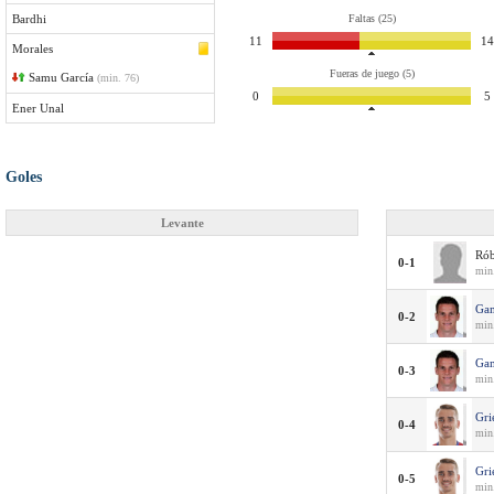
Bardhi
Faltas (25)
11
14
Morales
Fueras de juego (5)
Samu García
(min. 76)
0
5
Ener Unal
Goles
Levante
Rób
0-1
min.
Ga
0-2
min
Ga
0-3
min
Gri
0-4
min
Gri
0-5
min