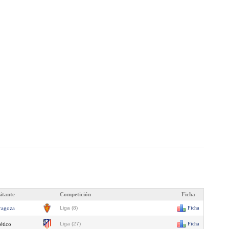
sitante
Competición
Ficha
ragoza
Liga (8)
Ficha
ético
Liga (27)
Ficha