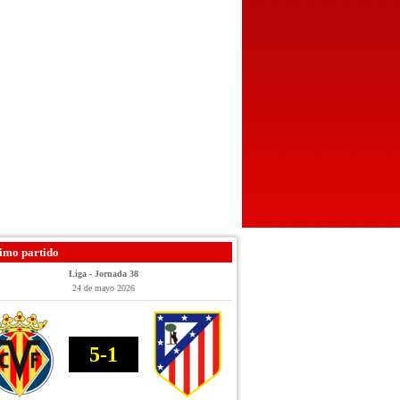
imo partido
Liga - Jornada 38
24 de mayo 2026
5-1