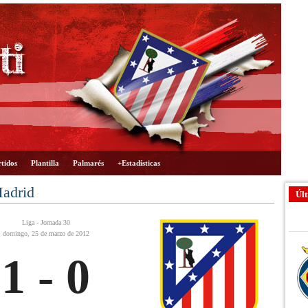
tidos
Plantilla
Palmarés
+Estadísticas
Madrid
Últ
Liga - Jornada 30
domingo, 25 de marzo de 2012
1 - 0