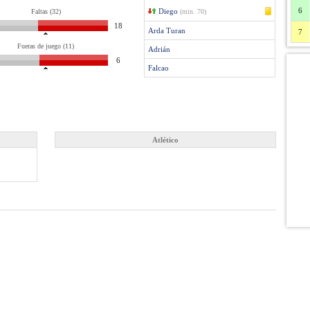
6
Diego
Faltas (32)
(min. 70)
18
Arda Turan
7
Fueras de juego (11)
Adrián
6
Falcao
Atlético