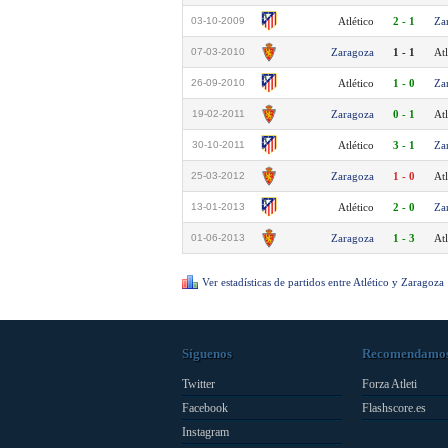
03-10-2009
Atlético
2 - 1
Za
07-03-2010
Zaragoza
1 - 1
Atl
26-09-2010
Atlético
1 - 0
Za
19-02-2011
Zaragoza
0 - 1
Atl
30-10-2011
Atlético
3 - 1
Za
25-03-2012
Zaragoza
1 - 0
Atl
13-01-2013
Atlético
2 - 0
Za
01-06-2013
Zaragoza
1 - 3
Atl
Ver estadísticas de partidos entre Atlético y Zaragoza
Síguenos
Recomendamo
Twitter
Forza Atleti
Facebook
Flashscore.es
Instagram