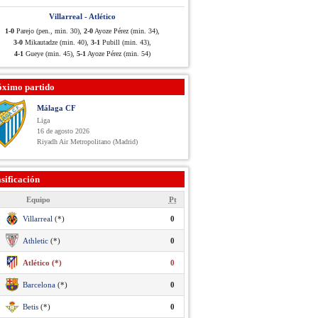
Villarreal - Atlético
1-0
Parejo (pen., min. 30),
2-0
Ayoze Pérez (min. 34),
3-0
Mikautadze (min. 40),
3-1
Pubill (min. 43),
4-1
Gueye (min. 45),
5-1
Ayoze Pérez (min. 54)
óximo partido
Málaga CF
Liga
16 de agosto 2026
Riyadh Air Metropolitano (Madrid)
sificación
Equipo
Pt
Villarreal
(*)
0
Athletic
(*)
0
Atlético (*)
0
Barcelona
(*)
0
Betis
(*)
0