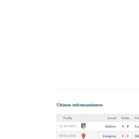
Últimos enfrentamientos
Fecha
Local
Goles
Vi
21-10-2007
Atlético
4 - 0
Za
08-03-2008
Zaragoza
2 - 1
Atl