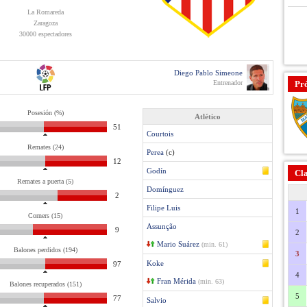
La Romareda
Zaragoza
30000 espectadores
Diego Pablo Simeone
Entrenador
Pr
Posesión (%)
Atlético
51
Courtois
Remates (24)
Perea
(c)
12
Godín
Cla
Remates a puerta (5)
Domínguez
2
Filipe Luis
1
Corners (15)
Assunção
9
2
Mario Suárez
(min. 61)
Balones perdidos (194)
3
Koke
97
4
Fran Mérida
(min. 63)
Balones recuperados (151)
5
77
Salvio