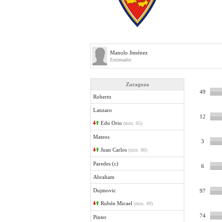
Manolo Jiménez
Entrenador
Zaragoza
49
Roberto
Lanzaro
12
Edu Orio
(min. 65)
Mateos
3
Juan Carlos
(min. 80)
Paredes (c)
6
Abraham
Dujmovic
97
Rubén Micael
(min. 49)
74
Pinter