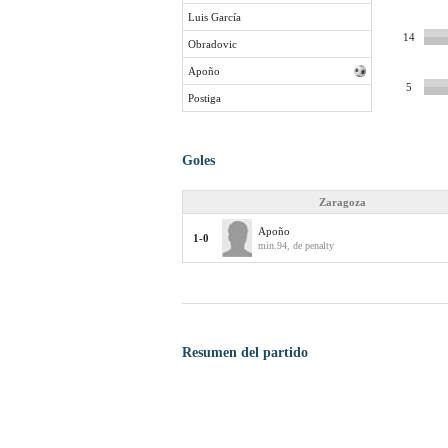
Luis García
14
Obradovic
Apoño
5
Postiga
Goles
Zaragoza
Apoño
1-0
min.94, de penalty
Resumen del partido