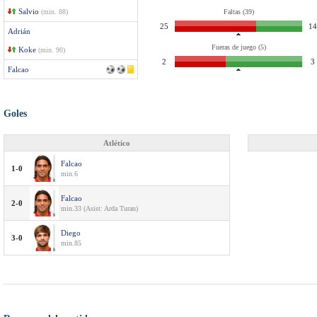
Salvio
(min. 88)
Faltas (39)
25
14
Adrián
Fueras de juego (5)
Koke
(min. 90)
2
3
Falcao
Goles
Atlético
Falcao
1-0
min.6
Falcao
2-0
min.33 (Asist: Arda Turan)
Diego
3-0
min.85