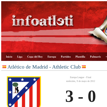
Inicio
Liga
Copa del Rey
Europa
Partidos
Plantilla
Palmarés
+
Atlético de Madrid - Athletic Club
Europa League - Final
miércoles, 9 de mayo de 2012
3 - 0