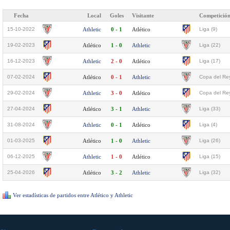
Fecha
Local
Goles
Visitante
Competició
15-10-2022
Athletic
0 - 1
Atlético
Liga (9)
19-02-2023
Atlético
1 - 0
Athletic
Liga (22)
16-12-2023
Athletic
2 - 0
Atlético
Liga (17)
07-02-2024
Atlético
0 - 1
Athletic
Copa del Rey
29-02-2024
Athletic
3 - 0
Atlético
Copa del Rey
27-04-2024
Atlético
3 - 1
Athletic
Liga (33)
31-08-2024
Athletic
0 - 1
Atlético
Liga (4)
01-03-2025
Atlético
1 - 0
Athletic
Liga (26)
06-12-2025
Athletic
1 - 0
Atlético
Liga (15)
25-04-2026
Atlético
3 - 2
Athletic
Liga (32)
Ver estadísticas de partidos entre Atlético y Athletic