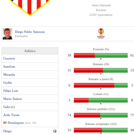
Arena Națională
Bucarest
52347 espectadores
Diego Pablo Simeone
Entrenador
Posesión (%)
Atlético
39
61
Courtois
Remates (28)
Juanfran
15
13
Miranda
Remates a puerta (8)
Godín
6
2
Filipe Luis
Corners (11)
Mario Suárez
3
8
Gabi
(c)
Balones perdidos (151)
Arda Turan
74
77
Domínguez
(min. 93)
Balones recuperados (102)
53
49
Diego