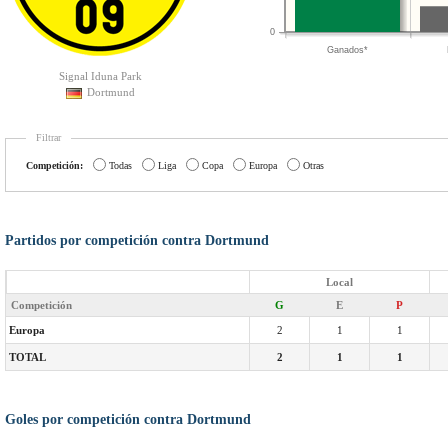
0
Ganados*
Signal Iduna Park
Dortmund
Filtrar
Competición:
Todas
Liga
Copa
Europa
Otras
Partidos por competición contra Dortmund
Local
Competición
G
E
P
Europa
2
1
1
TOTAL
2
1
1
Goles por competición contra Dortmund