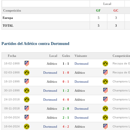
Local
Competición
GF
GC
Europa
5
3
TOTAL
5
3
Partidos del Atlético contra Dortmund
Fecha
Local
Goles
Visitante
Competició
16-02-1966
Atlético
1 - 1
Dortmund
Recopa de Eu
02-03-1966
Dortmund
1 - 0
Atlético
Recopa de Eu
16-10-1996
Atlético
0 - 1
Dortmund
Champions L
30-10-1996
Dortmund
1 - 2
Atlético
Champions L
24-10-2018
Dortmund
4 - 0
Atlético
Champions L
06-11-2018
Atlético
2 - 0
Dortmund
Champions L
10-04-2024
Atlético
2 - 1
Dortmund
Champions L
16-04-2024
Dortmund
4 - 2
Atlético
Champions L