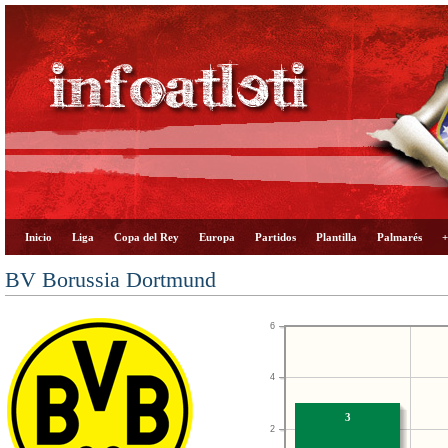
Inicio
Liga
Copa del Rey
Europa
Partidos
Plantilla
Palmarés
+
BV Borussia Dortmund
6
4
3
2