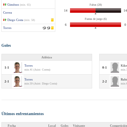
Giménez
(min. 65)
Faltas (28)
14
14
Correa
Fueras de juego (6)
Diego Costa
(min. 58)
6
0
Torres
Goles
Atlético
Torres
Kike
1-1
0-1
min.41 (Asist: Correa)
min.3
Torres
Rubé
2-1
2-2
min.59 (Asist: Diego Costa)
min.
Últimos enfrentamientos
Fecha
Local
Goles
Visitante
Competició