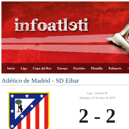
Inicio
Liga
Copa del Rey
Europa
Partidos
Plantilla
Palmarés
+
Atlético de Madrid - SD Eibar
Liga - Jornada 38
domingo, 20 de mayo de 2018
2 - 2