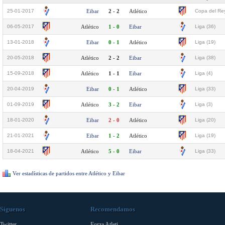
25-01-2017
Eibar
2 - 2
Atlético
Copa del Rey
06-05-2017
Atlético
1 - 0
Eibar
Liga (36)
13-01-2018
Eibar
0 - 1
Atlético
Liga (19)
20-05-2018
Atlético
2 - 2
Eibar
Liga (38)
15-09-2018
Atlético
1 - 1
Eibar
Liga (4)
20-04-2019
Eibar
0 - 1
Atlético
Liga (33)
01-09-2019
Atlético
3 - 2
Eibar
Liga (3)
18-01-2020
Eibar
2 - 0
Atlético
Liga (20)
21-01-2021
Eibar
1 - 2
Atlético
Liga (19)
18-04-2021
Atlético
5 - 0
Eibar
Liga (33)
Ver estadísticas de partidos entre Atlético y Eibar
Síguenos
Recomendamos
Twitter
Forza Atleti