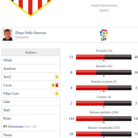
Wanda Metropolitano
Madrid
Diego Pablo Simeone
Entrenador
Posesión (%)
Atlético
51
49
Oblak
Remates (22)
Juanfran
8
14
Savić
Remates a puerta (7)
Lucas
4
3
Filipe Luis
Corners (4)
Gabi
2
2
Saúl
Balones perdidos (294)
Koke
144
15
Griezmann
(min. 58)
Balones recuperados (132)
59
73
Vitolo