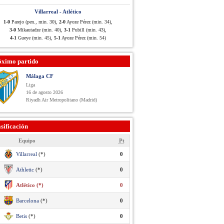
Villarreal - Atlético
1-0
Parejo (pen., min. 30),
2-0
Ayoze Pérez (min. 34),
3-0
Mikautadze (min. 40),
3-1
Pubill (min. 43),
4-1
Gueye (min. 45),
5-1
Ayoze Pérez (min. 54)
óximo partido
Málaga CF
Liga
16 de agosto 2026
Riyadh Air Metropolitano (Madrid)
sificación
Equipo
Pt
Villarreal
(*)
0
Athletic
(*)
0
Atlético (*)
0
Barcelona
(*)
0
Betis
(*)
0