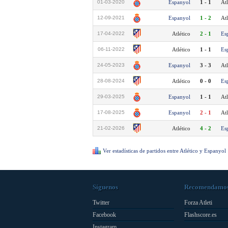
01-03-2020
Espanyol
1 - 1
Atl
12-09-2021
Espanyol
1 - 2
Atl
17-04-2022
Atlético
2 - 1
Es
06-11-2022
Atlético
1 - 1
Es
24-05-2023
Espanyol
3 - 3
Atl
28-08-2024
Atlético
0 - 0
Es
29-03-2025
Espanyol
1 - 1
Atl
17-08-2025
Espanyol
2 - 1
Atl
21-02-2026
Atlético
4 - 2
Es
Ver estadísticas de partidos entre Atlético y Espanyol
Síguenos
Recomendamo
Twitter
Forza Atleti
Facebook
Flashscore.es
Instagram