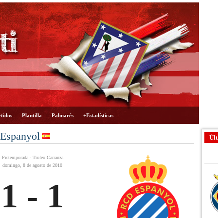
tidos
Plantilla
Palmarés
+Estadísticas
 Espanyol
Últ
Pretemporada - Trofeo Carranza
domingo, 8 de agosto de 2010
1 - 1