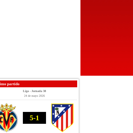
imo partido
Liga - Jornada 38
24 de mayo 2026
5-1