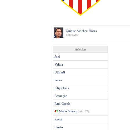
Quique Sánchez Flores
Entrenador
Atlético
Joel
Valera
Ujfaluši
Perea
Filipe Luis
Assunção
Raúl García
Mario Suárez
(min. 72)
Reyes
Simão