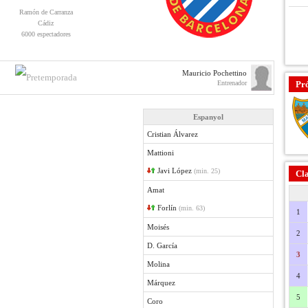
Ramón de Carranza
Cádiz
6000 espectadores
Mauricio Pochettino
Entrenador
Pr
Espanyol
Cristian Álvarez
Mattioni
Javi López
(min. 25)
Cla
Amat
Forlín
(min. 63)
1
Moisés
2
D. García
3
Molina
4
Márquez
5
Coro