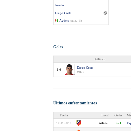
Jurado
Diego Costa
Agüero
(min. 45)
Goles
Atlético
Diego Costa
1-0
min.1
Últimos enfrentamientos
Fecha
Local
Goles
Vi
10-11-2019
Atlético
3 - 1
Es