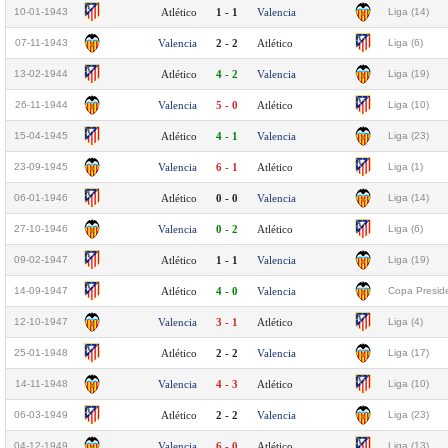
10-01-1943
Atlético
1 - 1
Valencia
Liga (14)
07-11-1943
Valencia
2 - 2
Atlético
Liga (6)
13-02-1944
Atlético
4 - 2
Valencia
Liga (19)
26-11-1944
Valencia
5 - 0
Atlético
Liga (10)
15-04-1945
Atlético
4 - 1
Valencia
Liga (23)
23-09-1945
Valencia
6 - 1
Atlético
Liga (1)
06-01-1946
Atlético
0 - 0
Valencia
Liga (14)
27-10-1946
Valencia
0 - 2
Atlético
Liga (6)
09-02-1947
Atlético
1 - 1
Valencia
Liga (19)
14-09-1947
Atlético
4 - 0
Valencia
Copa Preside
12-10-1947
Valencia
3 - 1
Atlético
Liga (4)
25-01-1948
Atlético
2 - 2
Valencia
Liga (17)
14-11-1948
Valencia
4 - 3
Atlético
Liga (10)
06-03-1949
Atlético
2 - 2
Valencia
Liga (23)
04-12-1949
Valencia
6 - 0
Atlético
Liga (13)