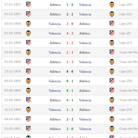
27-01-1957
Atlético
1 - 0
Valencia
Liga (20)
01-12-1957
Atlético
2 - 2
Valencia
Liga (11)
30-03-1958
Valencia
2 - 0
Atlético
Liga (26)
21-09-1958
Valencia
4 - 2
Atlético
Liga (2)
11-01-1959
Atlético
1 - 2
Valencia
Liga (17)
24-05-1959
Valencia
2 - 1
Atlético
Copa del Rey
31-05-1959
Atlético
1 - 3
Valencia
Copa del Rey
15-11-1959
Atlético
0 - 0
Valencia
Liga (10)
06-03-1960
Valencia
0 - 1
Atlético
Liga (25)
05-06-1960
Valencia
0 - 1
Atlético
Copa del Rey
12-06-1960
Atlético
4 - 1
Valencia
Copa del Rey
11-12-1960
Valencia
1 - 2
Atlético
Liga (13)
09-04-1961
Atlético
2 - 2
Valencia
Liga (28)
21-05-1961
Atlético
2 - 0
Valencia
Copa del Rey