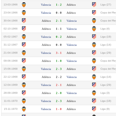
13-03-1966
Valencia
1 - 2
Atlético
Liga (27)
23-04-1966
Valencia
0 - 0
Atlético
Copa del Rey
30-04-1966
Atlético
2 - 1
Valencia
Copa del Rey
02-10-1966
Atlético
1 - 1
Valencia
Liga (4)
05-02-1967
Valencia
0 - 2
Atlético
Liga (19)
31-12-1967
Atlético
0 - 0
Valencia
Liga (14)
21-04-1968
Valencia
3 - 1
Atlético
Liga (29)
09-06-1968
Atlético
1 - 0
Valencia
Copa del Rey
15-06-1968
Valencia
2 - 3
Atlético
Copa del Rey
22-12-1968
Atlético
2 - 2
Valencia
Liga (14)
12-04-1969
Valencia
2 - 1
Atlético
Liga (29)
28-09-1969
Atlético
2 - 0
Valencia
Liga (3)
11-01-1970
Valencia
2 - 3
Atlético
Liga (18)
15-11-1970
Valencia
1 - 0
Atlético
Liga (9)