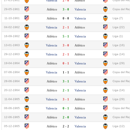
27-05-1961
Valencia
2 - 0
Atlético
Copa del Rey
29-05-1961
Atlético
3 - 0
Valencia
Copa del Rey
11-10-1961
Atlético
0 - 0
Valencia
Liga (7)
04-02-1962
Valencia
2 - 1
Atlético
Liga (22)
16-09-1962
Atlético
5 - 1
Valencia
Liga (1)
13-01-1963
Valencia
3 - 0
Atlético
Liga (16)
29-12-1963
Valencia
2 - 1
Atlético
Liga (14)
19-04-1964
Atlético
0 - 1
Valencia
Liga (29)
07-06-1964
Valencia
1 - 1
Atlético
Copa del Rey
28-06-1964
Atlético
3 - 1
Valencia
Copa del Rey
20-12-1964
Atlético
2 - 1
Valencia
Liga (14)
11-04-1965
Valencia
3 - 1
Atlético
Liga (29)
06-06-1965
Valencia
0 - 1
Atlético
Copa del Rey
12-06-1965
Atlético
2 - 0
Valencia
Copa del Rey
05-12-1965
Atlético
2 - 2
Valencia
Liga (12)