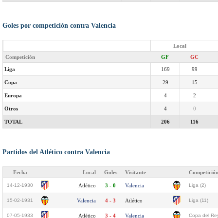
Goles por competición contra Valencia
Local
Competición
GF
GC
Liga
169
99
Copa
29
15
Europa
4
2
Otros
4
0
TOTAL
206
116
Partidos del Atlético contra Valencia
Fecha
Local
Goles
Visitante
Competició
14-12-1930
Atlético
3 - 0
Valencia
Liga (2)
15-02-1931
Valencia
4 - 3
Atlético
Liga (11)
07-05-1933
Atlético
3 - 4
Valencia
Copa del Rey