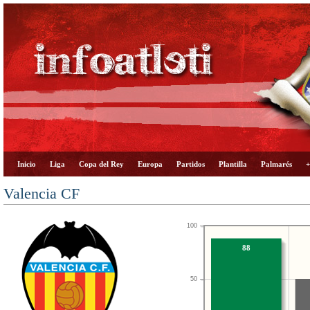
Inicio
Liga
Copa del Rey
Europa
Partidos
Plantilla
Palmarés
+
Valencia CF
100
88
50