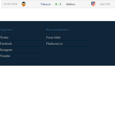
02-05-2026
Valencia
0 - 2
Atlético
Liga (34)
Síguenos
Recomendamos
Twitter
Forza Atleti
Facebook
Flashscore.es
Instagram
Youtube