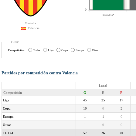
0
Ganados*
Mestalla
Valencia
Filtrar
Competición:
Todas
Liga
Copa
Europa
Otras
Partidos por competición contra Valencia
Local
Competición
G
E
P
Liga
45
25
17
Copa
10
0
3
Europa
1
1
0
Otros
1
0
0
TOTAL
57
26
20