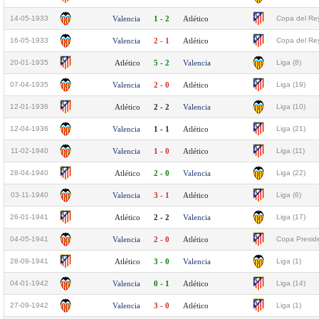
14-05-1933
Valencia
1 - 2
Atlético
Copa del Rey
16-05-1933
Valencia
2 - 1
Atlético
Copa del Rey
20-01-1935
Atlético
5 - 2
Valencia
Liga (8)
07-04-1935
Valencia
2 - 0
Atlético
Liga (19)
12-01-1936
Atlético
2 - 2
Valencia
Liga (10)
12-04-1936
Valencia
1 - 1
Atlético
Liga (21)
11-02-1940
Valencia
1 - 0
Atlético
Liga (11)
28-04-1940
Atlético
2 - 0
Valencia
Liga (22)
03-11-1940
Valencia
3 - 1
Atlético
Liga (6)
26-01-1941
Atlético
2 - 2
Valencia
Liga (17)
04-05-1941
Valencia
2 - 0
Atlético
Copa Preside
28-09-1941
Atlético
3 - 0
Valencia
Liga (1)
04-01-1942
Valencia
0 - 1
Atlético
Liga (14)
27-09-1942
Valencia
3 - 0
Atlético
Liga (1)