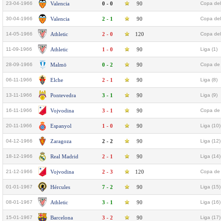
23-04-1966
Valencia
0 - 0
90
Copa del
30-04-1966
Valencia
2 - 1
90
Copa del
14-05-1966
Athletic
2 - 0
120
Copa del
11-09-1966
Athletic
1 - 0
90
Liga (1)
28-09-1966
Malmö
0 - 2
90
Copa de 
06-11-1966
Elche
2 - 1
90
Liga (8)
13-11-1966
Pontevedra
3 - 1
90
Liga (9)
16-11-1966
Vojvodina
3 - 1
90
Copa de 
20-11-1966
Espanyol
1 - 0
90
Liga (10)
04-12-1966
Zaragoza
2 - 2
90
Liga (12)
18-12-1966
Real Madrid
2 - 1
90
Liga (14)
21-12-1966
Vojvodina
2 - 3
120
Copa de 
01-01-1967
Hércules
7 - 2
90
Liga (15)
08-01-1967
Athletic
3 - 1
90
Liga (16)
15-01-1967
Barcelona
3 - 2
90
Liga (17)