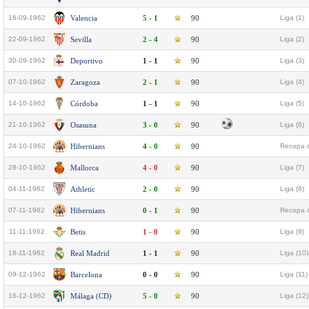
16-09-1962
Valencia
5 - 1
90
Liga (1)
22-09-1962
Sevilla
2 - 4
90
Liga (2)
30-09-1962
Deportivo
1 - 1
90
Liga (3)
07-10-1962
Zaragoza
2 - 1
90
Liga (4)
14-10-1962
Córdoba
1 - 1
90
Liga (5)
21-10-1962
Osasuna
3 - 0
90
Liga (6)
24-10-1962
Hibernians
4 - 0
90
Recopa d
28-10-1962
Mallorca
4 - 0
90
Liga (7)
04-11-1962
Athletic
2 - 0
90
Liga (8)
07-11-1962
Hibernians
0 - 1
90
Recopa d
11-11-1962
Betis
1 - 0
90
Liga (9)
18-11-1962
Real Madrid
1 - 1
90
Liga (10)
09-12-1962
Barcelona
0 - 0
90
Liga (11)
16-12-1962
Málaga (CD)
5 - 0
90
Liga (12)