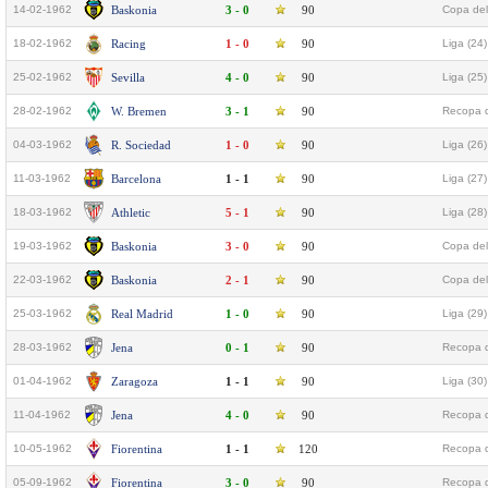
14-02-1962
Baskonia
3 - 0
90
Copa del
18-02-1962
Racing
1 - 0
90
Liga (24)
25-02-1962
Sevilla
4 - 0
90
Liga (25)
28-02-1962
W. Bremen
3 - 1
90
Recopa d
04-03-1962
R. Sociedad
1 - 0
90
Liga (26)
11-03-1962
Barcelona
1 - 1
90
Liga (27)
18-03-1962
Athletic
5 - 1
90
Liga (28)
19-03-1962
Baskonia
3 - 0
90
Copa del
22-03-1962
Baskonia
2 - 1
90
Copa del
25-03-1962
Real Madrid
1 - 0
90
Liga (29)
28-03-1962
Jena
0 - 1
90
Recopa d
01-04-1962
Zaragoza
1 - 1
90
Liga (30)
11-04-1962
Jena
4 - 0
90
Recopa d
10-05-1962
Fiorentina
1 - 1
120
Recopa d
05-09-1962
Fiorentina
3 - 0
90
Recopa d