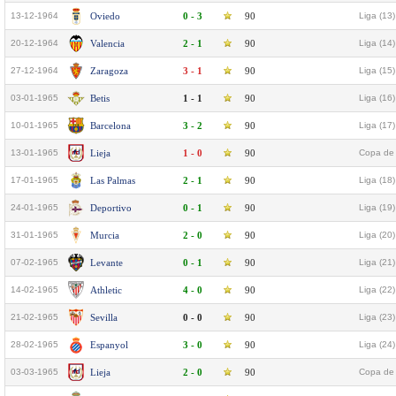
13-12-1964
Oviedo
0 - 3
90
Liga (13)
20-12-1964
Valencia
2 - 1
90
Liga (14)
27-12-1964
Zaragoza
3 - 1
90
Liga (15)
03-01-1965
Betis
1 - 1
90
Liga (16)
10-01-1965
Barcelona
3 - 2
90
Liga (17)
13-01-1965
Lieja
1 - 0
90
Copa de 
17-01-1965
Las Palmas
2 - 1
90
Liga (18)
24-01-1965
Deportivo
0 - 1
90
Liga (19)
31-01-1965
Murcia
2 - 0
90
Liga (20)
07-02-1965
Levante
0 - 1
90
Liga (21)
14-02-1965
Athletic
4 - 0
90
Liga (22)
21-02-1965
Sevilla
0 - 0
90
Liga (23)
28-02-1965
Espanyol
3 - 0
90
Liga (24)
03-03-1965
Lieja
2 - 0
90
Copa de 