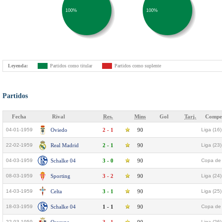
100%
100%
Leyenda:
Partidos como titular
Partidos como suplente
Partidos
Fecha
Rival
Res.
Mins
Gol
Tarj.
Compet
04-01-1959
Oviedo
2 - 1
90
Liga (16)
22-02-1959
Real Madrid
2 - 1
90
Liga (23)
04-03-1959
Schalke 04
3 - 0
90
Copa de 
08-03-1959
Sporting
3 - 2
90
Liga (24)
14-03-1959
Celta
3 - 1
90
Liga (25)
18-03-1959
Schalke 04
1 - 1
90
Copa de 
22-03-1959
Liga (26)