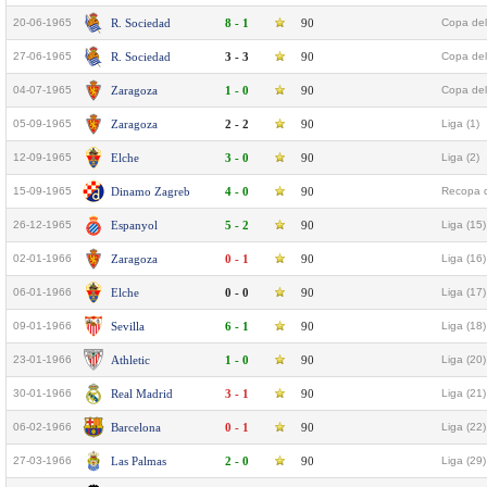
20-06-1965
R. Sociedad
8 - 1
90
Copa del
27-06-1965
R. Sociedad
3 - 3
90
Copa del
04-07-1965
Zaragoza
1 - 0
90
Copa del
05-09-1965
Zaragoza
2 - 2
90
Liga (1)
12-09-1965
Elche
3 - 0
90
Liga (2)
15-09-1965
Dinamo Zagreb
4 - 0
90
Recopa d
26-12-1965
Espanyol
5 - 2
90
Liga (15)
02-01-1966
Zaragoza
0 - 1
90
Liga (16)
06-01-1966
Elche
0 - 0
90
Liga (17)
09-01-1966
Sevilla
6 - 1
90
Liga (18)
23-01-1966
Athletic
1 - 0
90
Liga (20)
30-01-1966
Real Madrid
3 - 1
90
Liga (21)
06-02-1966
Barcelona
0 - 1
90
Liga (22)
27-03-1966
Las Palmas
2 - 0
90
Liga (29)