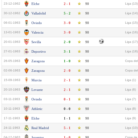
23-12-1962
Elche
2 - 1
90
Liga (13)
30-12-1962
Valladolid
5 - 2
90
Liga (14)
06-01-1963
Oviedo
3 - 0
90
Liga (15)
13-01-1963
Valencia
3 - 0
90
Liga (16)
20-01-1963
Sevilla
2 - 0
90
Liga (17)
27-01-1963
Deportivo
3 - 1
90
Liga (18)
26-05-1963
Zaragoza
1 - 0
90
Copa del
02-06-1963
Zaragoza
2 - 0
90
Copa del
15-09-1963
Murcia
2 - 1
90
Liga (1)
20-10-1963
Levante
2 - 1
90
Liga (6)
03-11-1963
Oviedo
0 - 1
90
Liga (7)
10-11-1963
Athletic
0 - 0
90
Liga (8)
17-11-1963
Elche
1 - 1
90
Liga (9)
24-11-1963
Real Madrid
5 - 1
90
Liga (10)
04-12-1963
Juventus
1 - 0
90
Copa de 