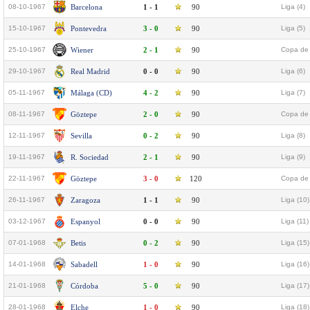
08-10-1967
Barcelona
1 - 1
90
Liga (4)
15-10-1967
Pontevedra
3 - 0
90
Liga (5)
25-10-1967
Wiener
2 - 1
90
Copa de 
29-10-1967
Real Madrid
0 - 0
90
Liga (6)
05-11-1967
Málaga (CD)
4 - 2
90
Liga (7)
08-11-1967
Göztepe
2 - 0
90
Copa de 
12-11-1967
Sevilla
0 - 2
90
Liga (8)
19-11-1967
R. Sociedad
2 - 1
90
Liga (9)
22-11-1967
Göztepe
3 - 0
120
Copa de 
26-11-1967
Zaragoza
1 - 1
90
Liga (10)
03-12-1967
Espanyol
0 - 0
90
Liga (11)
07-01-1968
Betis
0 - 2
90
Liga (15)
14-01-1968
Sabadell
1 - 0
90
Liga (16)
21-01-1968
Córdoba
5 - 0
90
Liga (17)
28-01-1968
Elche
1 - 0
90
Liga (18)