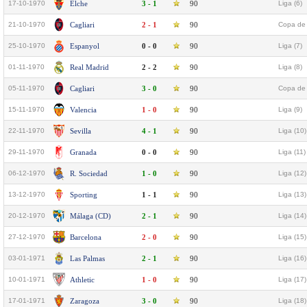
17-10-1970
Elche
3 - 1
90
Liga (6)
21-10-1970
Cagliari
2 - 1
90
Copa de 
25-10-1970
Espanyol
0 - 0
90
Liga (7)
01-11-1970
Real Madrid
2 - 2
90
Liga (8)
05-11-1970
Cagliari
3 - 0
90
Copa de 
15-11-1970
Valencia
1 - 0
90
Liga (9)
22-11-1970
Sevilla
4 - 1
90
Liga (10)
29-11-1970
Granada
0 - 0
90
Liga (11)
06-12-1970
R. Sociedad
1 - 0
90
Liga (12)
13-12-1970
Sporting
1 - 1
90
Liga (13)
20-12-1970
Málaga (CD)
2 - 1
90
Liga (14)
27-12-1970
Barcelona
2 - 0
90
Liga (15)
03-01-1971
Las Palmas
2 - 1
90
Liga (16)
10-01-1971
Athletic
1 - 0
90
Liga (17)
17-01-1971
Zaragoza
3 - 0
90
Liga (18)