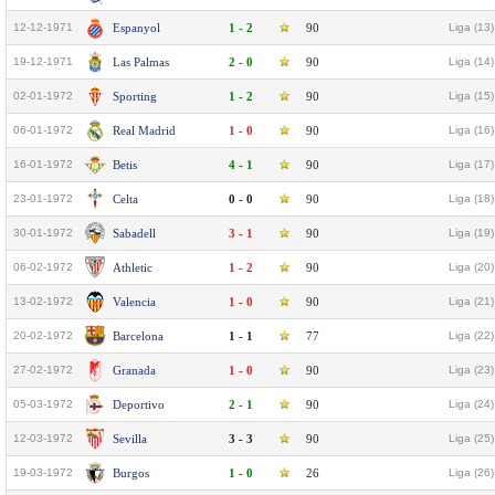
12-12-1971
Espanyol
1 - 2
90
Liga (13)
19-12-1971
Las Palmas
2 - 0
90
Liga (14)
02-01-1972
Sporting
1 - 2
90
Liga (15)
06-01-1972
Real Madrid
1 - 0
90
Liga (16)
16-01-1972
Betis
4 - 1
90
Liga (17)
23-01-1972
Celta
0 - 0
90
Liga (18)
30-01-1972
Sabadell
3 - 1
90
Liga (19)
06-02-1972
Athletic
1 - 2
90
Liga (20)
13-02-1972
Valencia
1 - 0
90
Liga (21)
20-02-1972
Barcelona
1 - 1
77
Liga (22)
27-02-1972
Granada
1 - 0
90
Liga (23)
05-03-1972
Deportivo
2 - 1
90
Liga (24)
12-03-1972
Sevilla
3 - 3
90
Liga (25)
19-03-1972
Burgos
1 - 0
26
Liga (26)