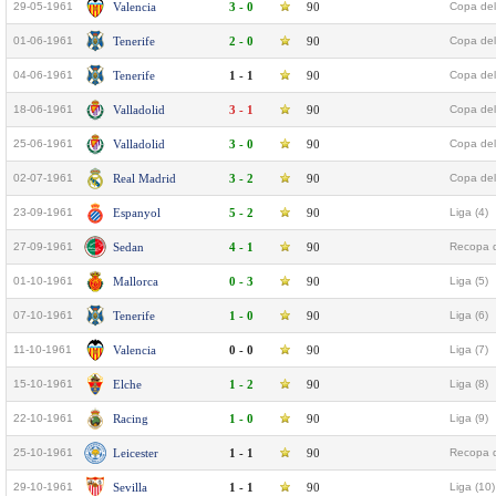
29-05-1961
Valencia
3 - 0
90
Copa del
01-06-1961
Tenerife
2 - 0
90
Copa del
04-06-1961
Tenerife
1 - 1
90
Copa del
18-06-1961
Valladolid
3 - 1
90
Copa del
25-06-1961
Valladolid
3 - 0
90
Copa del
02-07-1961
Real Madrid
3 - 2
90
Copa del
23-09-1961
Espanyol
5 - 2
90
Liga (4)
27-09-1961
Sedan
4 - 1
90
Recopa d
01-10-1961
Mallorca
0 - 3
90
Liga (5)
07-10-1961
Tenerife
1 - 0
90
Liga (6)
11-10-1961
Valencia
0 - 0
90
Liga (7)
15-10-1961
Elche
1 - 2
90
Liga (8)
22-10-1961
Racing
1 - 0
90
Liga (9)
25-10-1961
Leicester
1 - 1
90
Recopa d
29-10-1961
Sevilla
1 - 1
90
Liga (10)