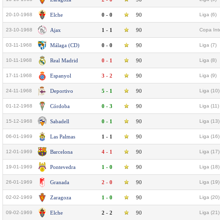
20-10-1968
Elche
0 - 0
90
Liga (6)
23-10-1968
Ajax
1 - 1
90
Copa Int
03-11-1968
Málaga (CD)
0 - 0
90
Liga (7)
10-11-1968
Real Madrid
0 - 1
90
Liga (8)
17-11-1968
Espanyol
3 - 2
90
Liga (9)
24-11-1968
Deportivo
5 - 1
90
Liga (10)
01-12-1968
Córdoba
0 - 3
90
Liga (11)
15-12-1968
Sabadell
0 - 1
90
Liga (13)
06-01-1969
Las Palmas
1 - 1
90
Liga (16)
12-01-1969
Barcelona
4 - 1
90
Liga (17)
19-01-1969
Pontevedra
1 - 0
90
Liga (18)
26-01-1969
Granada
2 - 0
90
Liga (19)
02-02-1969
Zaragoza
1 - 0
90
Liga (20)
09-02-1969
Elche
2 - 2
90
Liga (21)