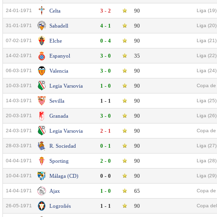
24-01-1971
Celta
3 - 2
90
Liga (19)
31-01-1971
Sabadell
4 - 1
90
Liga (20)
07-02-1971
Elche
0 - 4
90
Liga (21)
14-02-1971
Espanyol
3 - 0
35
Liga (22)
06-03-1971
Valencia
3 - 0
90
Liga (24)
10-03-1971
Legia Varsovia
1 - 0
90
Copa de 
14-03-1971
Sevilla
1 - 1
90
Liga (25)
20-03-1971
Granada
3 - 0
90
Liga (26)
24-03-1971
Legia Varsovia
2 - 1
90
Copa de 
28-03-1971
R. Sociedad
0 - 1
90
Liga (27)
04-04-1971
Sporting
2 - 0
90
Liga (28)
10-04-1971
Málaga (CD)
0 - 0
90
Liga (29)
14-04-1971
Ajax
1 - 0
65
Copa de 
26-05-1971
Logroñés
1 - 1
90
Copa del