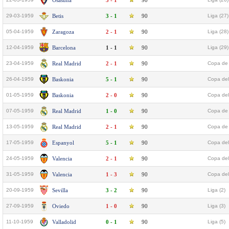
Osasuna
3 - 1
90
29-03-1959
Betis
3 - 1
90
Liga (27)
05-04-1959
Zaragoza
2 - 1
90
Liga (28)
12-04-1959
Barcelona
1 - 1
90
Liga (29)
23-04-1959
Real Madrid
2 - 1
90
Copa de 
26-04-1959
Baskonia
5 - 1
90
Copa del
01-05-1959
Baskonia
2 - 0
90
Copa del
07-05-1959
Real Madrid
1 - 0
90
Copa de 
13-05-1959
Real Madrid
2 - 1
90
Copa de 
17-05-1959
Espanyol
5 - 1
90
Copa del
24-05-1959
Valencia
2 - 1
90
Copa del
31-05-1959
Valencia
1 - 3
90
Copa del
20-09-1959
Sevilla
3 - 2
90
Liga (2)
27-09-1959
Oviedo
1 - 0
90
Liga (3)
11-10-1959
Valladolid
0 - 1
90
Liga (5)