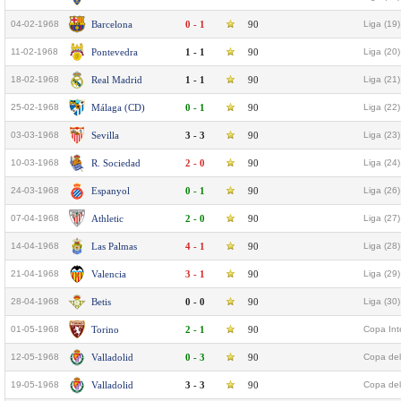
04-02-1968
Barcelona
0 - 1
90
Liga (19)
11-02-1968
Pontevedra
1 - 1
90
Liga (20)
18-02-1968
Real Madrid
1 - 1
90
Liga (21)
25-02-1968
Málaga (CD)
0 - 1
90
Liga (22)
03-03-1968
Sevilla
3 - 3
90
Liga (23)
10-03-1968
R. Sociedad
2 - 0
90
Liga (24)
24-03-1968
Espanyol
0 - 1
90
Liga (26)
07-04-1968
Athletic
2 - 0
90
Liga (27)
14-04-1968
Las Palmas
4 - 1
90
Liga (28)
21-04-1968
Valencia
3 - 1
90
Liga (29)
28-04-1968
Betis
0 - 0
90
Liga (30)
01-05-1968
Torino
2 - 1
90
Copa Int
12-05-1968
Valladolid
0 - 3
90
Copa del
19-05-1968
Valladolid
3 - 3
90
Copa del