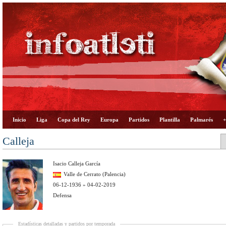
Inicio
Liga
Copa del Rey
Europa
Partidos
Plantilla
Palmarés
+
Calleja
Isacio Calleja García
Valle de Cerrato (Palencia)
06-12-1936 » 04-02-2019
Defensa
Estadísticas detalladas y partidos por temporada