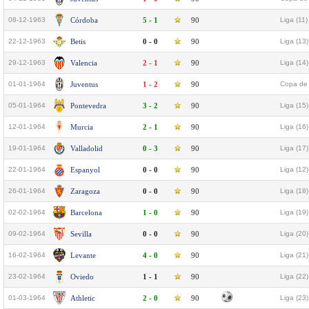
08-12-1963
Córdoba
5 - 1
90
Liga (11)
22-12-1963
Betis
0 - 0
90
Liga (13)
29-12-1963
Valencia
2 - 1
90
Liga (14)
01-01-1964
Juventus
1 - 2
90
Copa de 
05-01-1964
Pontevedra
3 - 2
90
Liga (15)
12-01-1964
Murcia
2 - 1
90
Liga (16)
19-01-1964
Valladolid
0 - 3
90
Liga (17)
22-01-1964
Espanyol
0 - 0
90
Liga (12)
26-01-1964
Zaragoza
0 - 0
90
Liga (18)
02-02-1964
Barcelona
1 - 0
90
Liga (19)
09-02-1964
Sevilla
0 - 0
90
Liga (20)
16-02-1964
Levante
4 - 0
90
Liga (21)
23-02-1964
Oviedo
1 - 1
90
Liga (22)
01-03-1964
Athletic
2 - 0
90
Liga (23)