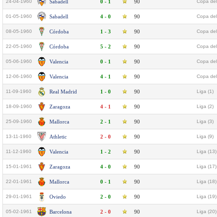
24-04-1960
Sabadell
0 - 1
90
Copa del
01-05-1960
Sabadell
4 - 0
90
Copa del
08-05-1960
Córdoba
1 - 3
90
Copa del
22-05-1960
Córdoba
5 - 2
90
Copa del
05-06-1960
Valencia
0 - 1
90
Copa del
12-06-1960
Valencia
4 - 1
90
Copa del
11-09-1960
Real Madrid
1 - 0
90
Liga (1)
18-09-1960
Zaragoza
4 - 1
90
Liga (2)
25-09-1960
Mallorca
2 - 1
90
Liga (3)
13-11-1960
Athletic
2 - 0
90
Liga (9)
11-12-1960
Valencia
1 - 2
90
Liga (13)
15-01-1961
Zaragoza
4 - 0
90
Liga (17)
22-01-1961
Mallorca
0 - 1
90
Liga (18)
29-01-1961
Oviedo
2 - 0
90
Liga (19)
05-02-1961
Barcelona
2 - 0
90
Liga (20)