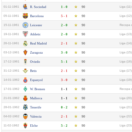
01-11-1961
R. Sociedad
1 - 0
90
Liga (11)
05-11-1961
Barcelona
5 - 1
90
Liga (12)
15-11-1961
Leicester
2 - 0
90
Recopa d
19-11-1961
Athletic
2 - 0
90
Liga (13)
26-11-1961
Real Madrid
2 - 1
90
Liga (14)
03-12-1961
Zaragoza
3 - 0
90
Liga (15)
17-12-1961
Oviedo
5 - 1
90
Liga (16)
31-12-1961
Betis
2 - 1
90
Liga (17)
14-01-1962
Espanyol
3 - 0
90
Liga (19)
17-01-1962
W. Bremen
1 - 1
90
Recopa d
21-01-1962
Mallorca
1 - 1
90
Liga (20)
28-01-1962
Tenerife
0 - 2
90
Liga (21)
04-02-1962
Valencia
2 - 1
90
Liga (22)
11-02-1962
Elche
5 - 2
90
Liga (23)