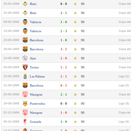
25-05-1968
Betis
0 - 0
90
Copa del
02-06-1968
Betis
2 - 1
90
Copa del
09-06-1968
Valencia
1 - 0
90
Copa del
15-06-1968
Valencia
2 - 3
90
Copa del
23-06-1968
Barcelona
1 - 0
90
Copa del
28-06-1968
Barcelona
3 - 1
90
Copa del
14-08-1968
Ajax
2 - 0
90
Copa Int
04-09-1968
Torino
5 - 2
90
Copa Int
15-09-1968
Las Palmas
2 - 1
90
Liga (1)
21-09-1968
Barcelona
0 - 1
90
Liga (2)
25-09-1968
Waregem
2 - 1
90
Copa de 
29-09-1968
Pontevedra
0 - 0
90
Liga (3)
02-10-1968
Waregem
1 - 0
90
Copa de 
06-10-1968
Granada
1 - 0
90
Liga (4)
13-10-1968
Zaragoza
2 - 0
90
Liga (5)