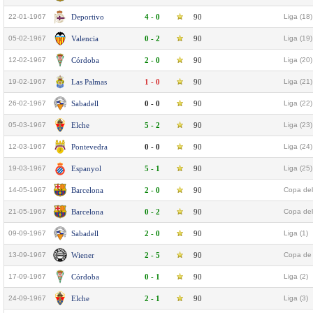
22-01-1967
Deportivo
4 - 0
90
Liga (18)
05-02-1967
Valencia
0 - 2
90
Liga (19)
12-02-1967
Córdoba
2 - 0
90
Liga (20)
19-02-1967
Las Palmas
1 - 0
90
Liga (21)
26-02-1967
Sabadell
0 - 0
90
Liga (22)
05-03-1967
Elche
5 - 2
90
Liga (23)
12-03-1967
Pontevedra
0 - 0
90
Liga (24)
19-03-1967
Espanyol
5 - 1
90
Liga (25)
14-05-1967
Barcelona
2 - 0
90
Copa del
21-05-1967
Barcelona
0 - 2
90
Copa del
09-09-1967
Sabadell
2 - 0
90
Liga (1)
13-09-1967
Wiener
2 - 5
90
Copa de 
17-09-1967
Córdoba
0 - 1
90
Liga (2)
24-09-1967
Elche
2 - 1
90
Liga (3)