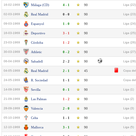
16-02-1969
Málaga (CD)
4 - 1
90
Liga (22)
02-03-1969
Real Madrid
0 - 0
90
Liga (23)
09-03-1969
Espanyol
1 - 0
90
Liga (24)
16-03-1969
Deportivo
3 - 1
90
Liga (25)
23-03-1969
Córdoba
1 - 2
90
Liga (26)
30-03-1969
Athletic
0 - 2
90
Liga (27)
06-04-1969
Sabadell
2 - 2
90
Liga (28)
04-05-1969
Real Madrid
2 - 1
45
Copa del
24-05-1969
R. Sociedad
1 - 1
90
Copa del
14-09-1969
Sevilla
0 - 1
90
Liga (1)
21-09-1969
Las Palmas
1 - 2
90
Liga (2)
28-09-1969
Valencia
2 - 0
90
Liga (3)
05-10-1969
Celta
1 - 1
90
Liga (4)
12-10-1969
Mallorca
3 - 1
90
Liga (5)