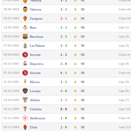
07-06-1964
Valencia
1 - 1
90
Copa del
28-06-1964
Valencia
3 - 1
90
Copa del
05-07-1964
Zaragoza
2 - 1
90
Copa del
13-09-1964
Betis
2 - 1
90
Liga (1)
20-09-1964
Barcelona
2 - 3
90
Liga (2)
27-09-1964
Las Palmas
2 - 3
90
Liga (3)
30-09-1964
Servette
2 - 2
90
Copa de 
04-10-1964
Deportivo
1 - 0
90
Liga (4)
07-10-1964
Servette
6 - 1
90
Copa de 
11-10-1964
Murcia
1 - 5
90
Liga (5)
18-10-1964
Levante
3 - 0
90
Liga (6)
25-10-1964
Athletic
2 - 1
90
Liga (7)
29-11-1964
Córdoba
0 - 0
90
Liga (11)
02-12-1964
Shelbourne
1 - 0
90
Copa de 
06-12-1964
Elche
2 - 0
90
Liga (12)