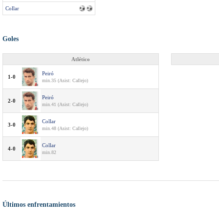
Collar
Goles
Atlético
Peiró
1-0
min.35 (Asist: Callejo)
Peiró
2-0
min.41 (Asist: Callejo)
Collar
3-0
min.48 (Asist: Callejo)
Collar
4-0
min.82
Últimos enfrentamientos