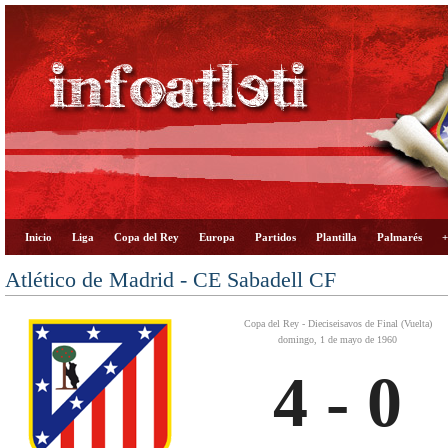
Inicio
Liga
Copa del Rey
Europa
Partidos
Plantilla
Palmarés
+
Atlético de Madrid - CE Sabadell CF
Copa del Rey - Dieciseisavos de Final (Vuelta)
domingo, 1 de mayo de 1960
4 - 0