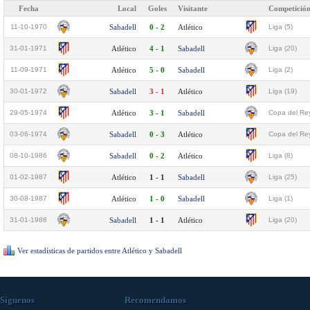
Fecha
Local
Goles
Visitante
Competició
11-10-1970
Sabadell
0 - 2
Atlético
Liga (5)
31-01-1971
Atlético
4 - 1
Sabadell
Liga (20)
11-09-1971
Atlético
5 - 0
Sabadell
Liga (2)
30-01-1972
Sabadell
3 - 1
Atlético
Liga (19)
29-05-1974
Atlético
3 - 1
Sabadell
Copa del Rey
03-06-1974
Sabadell
0 - 3
Atlético
Copa del Rey
08-10-1986
Sabadell
0 - 2
Atlético
Liga (8)
01-02-1987
Atlético
1 - 1
Sabadell
Liga (25)
30-08-1987
Atlético
1 - 0
Sabadell
Liga (1)
31-01-1988
Sabadell
1 - 1
Atlético
Liga (20)
Ver estadísticas de partidos entre Atlético y Sabadell
Síguenos
Recomendamos