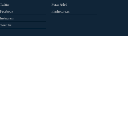
Twitter
Forza Atleti
Facebook
Flashscore.es
Instagram
Youtube