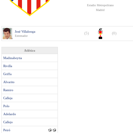
Estadio Metropolitano
Madrid
José Villalonga
(5)
(0)
Entrenador
Atlético
Madinabeytia
Rivilla
Griffa
Alvarito
Ramiro
Calleja
Polo
Adelardo
Callejo
Peiró