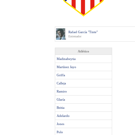
Rafael García "Tinte"
Entrenador
Atlético
Madinabeytia
Martínez Jayo
Griffa
Calleja
Ramiro
Glaría
Beitia
Adelardo
Jones
Polo