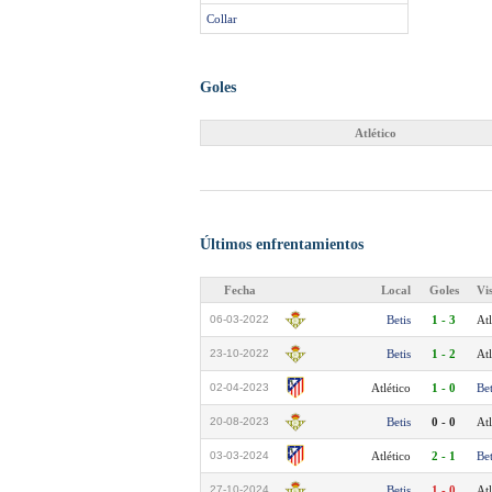
Collar
Goles
Atlético
Últimos enfrentamientos
Fecha
Local
Goles
Vi
06-03-2022
Betis
1 - 3
Atl
23-10-2022
Betis
1 - 2
Atl
02-04-2023
Atlético
1 - 0
Bet
20-08-2023
Betis
0 - 0
Atl
03-03-2024
Atlético
2 - 1
Bet
27-10-2024
Betis
1 - 0
Atl