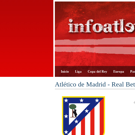
Inicio
Liga
Copa del Rey
Europa
Par
Atlético de Madrid - Real Be