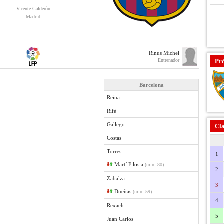
Vicente Calderón
Madrid
Rinus Michel
Entrenador
Pr
Barcelona
Reina
Rifé
Gallego
Cla
Costas
Torres
1
Martí Filosia
(min. 80)
2
Zabalza
3
Dueñas
(min. 59)
4
Rexach
5
Juan Carlos