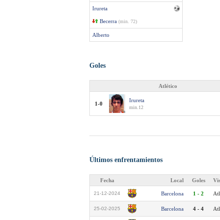
Irureta
Becerra
(min. 72)
Alberto
Goles
Atlético
Irureta
1-0
min.12
Últimos enfrentamientos
Fecha
Local
Goles
Vi
21-12-2024
Barcelona
1 - 2
Atl
25-02-2025
Barcelona
4 - 4
Atl