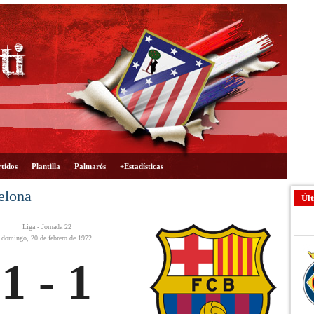
tidos
Plantilla
Palmarés
+Estadísticas
elona
Últ
Liga - Jornada 22
domingo, 20 de febrero de 1972
1 - 1