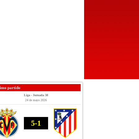
imo partido
Liga - Jornada 38
24 de mayo 2026
5-1