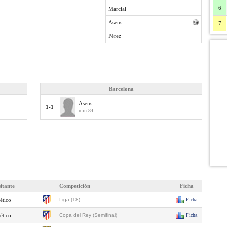
6
Marcial
Asensi
7
Pérez
Barcelona
Asensi
1-1
min.84
sitante
Competición
Ficha
ético
Liga (18)
Ficha
ético
Copa del Rey (Semifinal)
Ficha