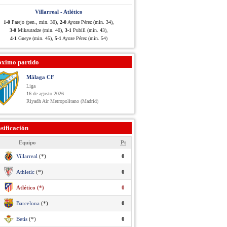
Villarreal - Atlético
1-0
Parejo (pen., min. 30),
2-0
Ayoze Pérez (min. 34),
3-0
Mikautadze (min. 40),
3-1
Pubill (min. 43),
4-1
Gueye (min. 45),
5-1
Ayoze Pérez (min. 54)
óximo partido
Málaga CF
Liga
16 de agosto 2026
Riyadh Air Metropolitano (Madrid)
sificación
Equipo
Pt
Villarreal
(*)
0
Athletic
(*)
0
Atlético (*)
0
Barcelona
(*)
0
Betis
(*)
0