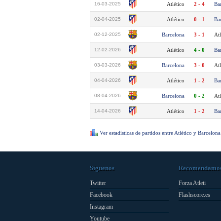
16-03-2025
Atlético
2 - 4
Ba
02-04-2025
Atlético
0 - 1
Ba
02-12-2025
Barcelona
3 - 1
Atl
12-02-2026
Atlético
4 - 0
Ba
03-03-2026
Barcelona
3 - 0
Atl
04-04-2026
Atlético
1 - 2
Ba
08-04-2026
Barcelona
0 - 2
Atl
14-04-2026
Atlético
1 - 2
Ba
Ver estadísticas de partidos entre Atlético y Barcelona
Síguenos
Recomendamo
Twitter
Forza Atleti
Facebook
Flashscore.es
Instagram
Youtube