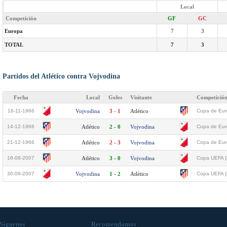
Local
Competición
GF
GC
Europa
7
3
TOTAL
7
3
Partidos del Atlético contra Vojvodina
Fecha
Local
Goles
Visitante
Competició
16-11-1966
Vojvodina
3 - 1
Atlético
Copa de Euro
14-12-1966
Atlético
2 - 0
Vojvodina
Copa de Euro
21-12-1966
Atlético
2 - 3
Vojvodina
Copa de Euro
16-08-2007
Atlético
3 - 0
Vojvodina
Copa UEFA (
30-08-2007
Vojvodina
1 - 2
Atlético
Copa UEFA (
Síguenos
Recomendamos