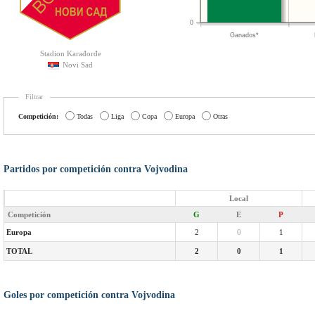
0
Ganados*
Stadion Karađorđe
Novi Sad
Filtrar
Competición:
Todas
Liga
Copa
Europa
Otras
Partidos por competición contra Vojvodina
Local
Competición
G
E
P
Europa
2
0
1
TOTAL
2
0
1
Goles por competición contra Vojvodina