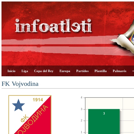
Inicio
Liga
Copa del Rey
Europa
Partidos
Plantilla
Palmarés
+
FK Vojvodina
4
3
3
2
1