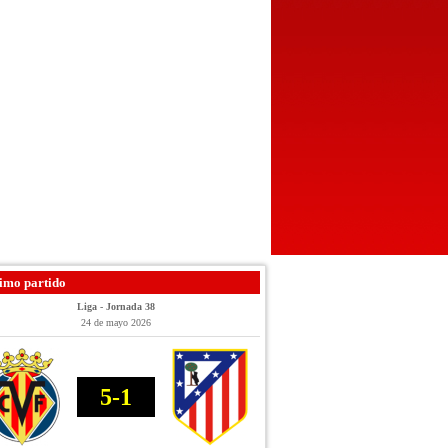
imo partido
Liga - Jornada 38
24 de mayo 2026
5-1