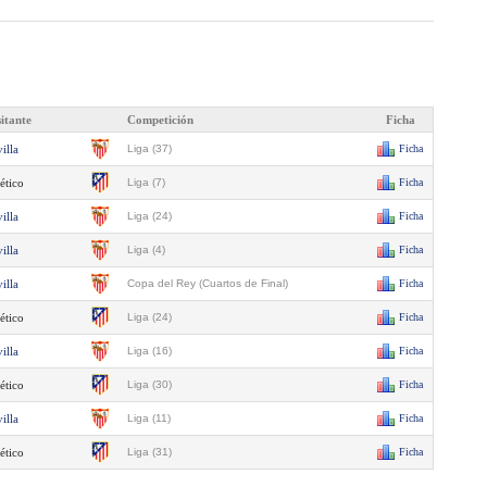
sitante
Competición
Ficha
illa
Liga (37)
Ficha
ético
Liga (7)
Ficha
illa
Liga (24)
Ficha
illa
Liga (4)
Ficha
illa
Copa del Rey (Cuartos de Final)
Ficha
ético
Liga (24)
Ficha
illa
Liga (16)
Ficha
ético
Liga (30)
Ficha
illa
Liga (11)
Ficha
ético
Liga (31)
Ficha