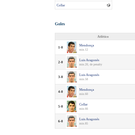
Collar
Goles
Atlético
Mendonça
1-0
min.12
Luis Aragonés
2-0
min.20, de penalty
Luis Aragonés
3-0
min.58
Mendonça
4-0
min.60
Collar
5-0
min.66
Luis Aragonés
6-0
min.85