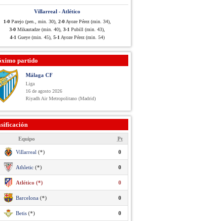
Villarreal - Atlético
1-0
Parejo (pen., min. 30),
2-0
Ayoze Pérez (min. 34),
3-0
Mikautadze (min. 40),
3-1
Pubill (min. 43),
4-1
Gueye (min. 45),
5-1
Ayoze Pérez (min. 54)
óximo partido
Málaga CF
Liga
16 de agosto 2026
Riyadh Air Metropolitano (Madrid)
sificación
Equipo
Pt
Villarreal
(*)
0
Athletic
(*)
0
Atlético (*)
0
Barcelona
(*)
0
Betis
(*)
0