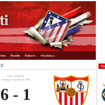
tidos
Plantilla
Palmarés
+Estadísticas
CF
Últ
Liga - Jornada 18
domingo, 9 de enero de 1966
6 - 1