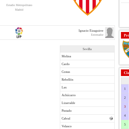
Estadio Metropolitano
Madrid
Ignacio Eizaguirre
Entrenador
Pr
Sevilla
Molina
Cardo
Costas
Cla
Rebellón
Lax
1
Achúcarro
2
Lizarralde
3
Pintado
4
Cabral
5
Velasco