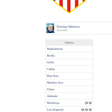
Domingo Balmanya
Entrenador
Atlético
Madinabeytia
Rivilla
Griffa
Calleja
Ruiz Sosa
Martínez Jayo
Ufarte
Adelardo
Mendonça
Luis Aragonés