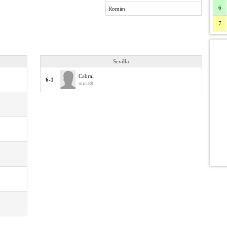
6
Román
7
Sevilla
Cabral
6-1
min.88